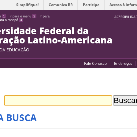
Simplifique!
Comunica BR
Participe
Acesso à infor
do
1
Ir para o menu
2
Ir para
ACESSIBILIDA
para o rodapé
4
rsidade Federal da
ração Latino-Americana
 DA EDUCAÇÃO
Fale Conosco
Endereços
A BUSCA