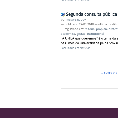
Localizado em
Notícias
Segunda consulta pública 
por
mayara.godoy
—
publicado
27/03/2018
—
última modifi
— registrado em:
reitoria
,
proplan
,
profes
acadêmica
,
gestão
,
institucional
"A UNILA que queremos" é o tema da el
os rumos da Universidade pelos próxi
Localizado em
Notícias
« ANTERIOR