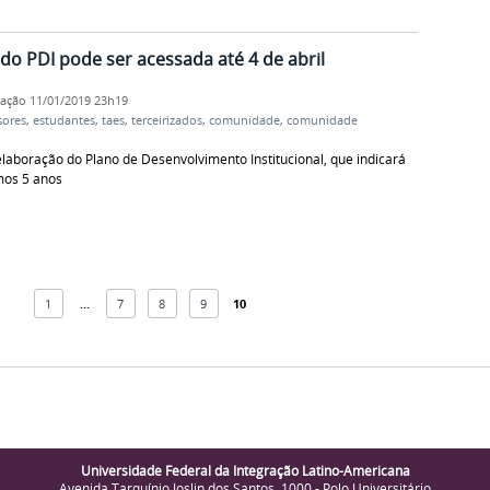
do PDI pode ser acessada até 4 de abril
cação
11/01/2019 23h19
sores
,
estudantes
,
taes
,
terceirizados
,
comunidade
,
comunidade
aboração do Plano de Desenvolvimento Institucional, que indicará
mos 5 anos
1
...
7
8
9
10
Universidade Federal da Integração Latino-Americana
Avenida Tarquínio Joslin dos Santos, 1000 - Polo Universitário