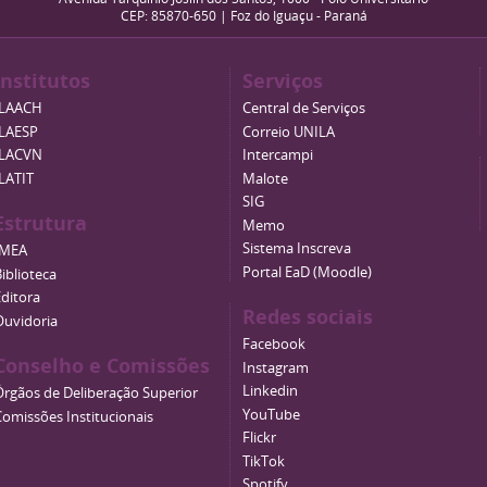
CEP: 85870-650 | Foz do Iguaçu - Paraná
Institutos
Serviços
ILAACH
Central de Serviços
ILAESP
Correio UNILA
ILACVN
Intercampi
ILATIT
Malote
SIG
Estrutura
Memo
Sistema Inscreva
IMEA
Portal EaD (Moodle)
iblioteca
Editora
Redes sociais
Ouvidoria
Facebook
Conselho e Comissões
Instagram
Linkedin
Órgãos de Deliberação Superior
YouTube
Comissões Institucionais
Flickr
TikTok
Spotify