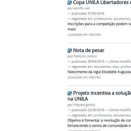
Copa UNILA Libertadores 
por
adolfo.vaz
—
publicado
07/05/2019
— registrado em:
professores
,
estudantes
Inscrições para a competição podem ser 
maio
Localizado em
Informes
Nota de pesar
por
Patrícia Librenz
—
publicado
30/04/2019
—
última modifi
— registrado em:
estudantes
,
taes
,
profes
Falecimento da vigia Elizabete August
Localizado em
Informes
Projeto incentiva a soluçã
na UNILA
por
mayara.godoy
—
publicado
22/05/2018
—
última modifi
— registrado em:
professores
,
estudantes
Objetivo é fomentar a resolução de con
fortalecendo o senso de comunidade e