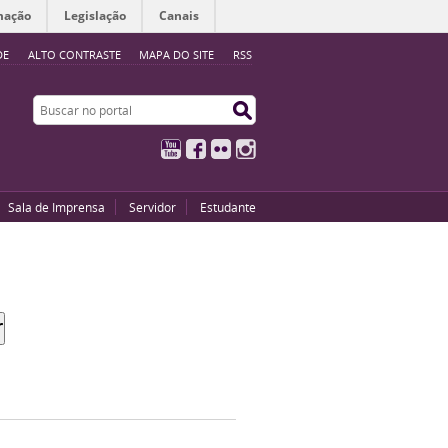
mação
Legislação
Canais
DE
ALTO CONTRASTE
MAPA DO SITE
RSS
Buscar no portal
Buscar no portal
YouTube
Facebook
Flickr
Instagram
Sala de Imprensa
Servidor
Estudante