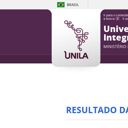
BRASIL
Ir para o conteú
a busca
3
Ir 
Unive
Integ
MINISTÉRIO
RESULTADO D