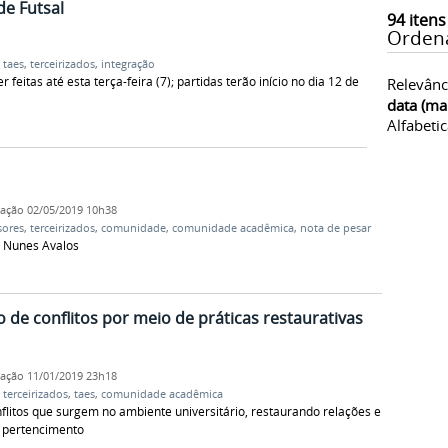
de Futsal
94
itens
Orden
,
taes
,
terceirizados
,
integração
feitas até esta terça-feira (7); partidas terão início no dia 12 de
Relevânc
data (ma
Alfabeti
cação
02/05/2019 10h38
sores
,
terceirizados
,
comunidade
,
comunidade acadêmica
,
nota de pesar
a Nunes Avalos
o de conflitos por meio de práticas restaurativas
cação
11/01/2019 23h18
,
terceirizados
,
taes
,
comunidade acadêmica
flitos que surgem no ambiente universitário, restaurando relações e
 pertencimento