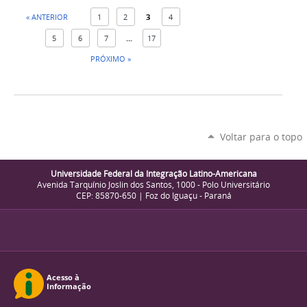
« ANTERIOR
1
2
3
4
5
6
7
...
17
PRÓXIMO »
Voltar para o topo
Universidade Federal da Integração Latino-Americana
Avenida Tarquínio Joslin dos Santos, 1000 - Polo Universitário
CEP: 85870-650 | Foz do Iguaçu - Paraná