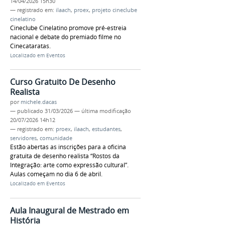
14/04/2026 15h30
— registrado em:
ilaach
,
proex
,
projeto cineclube
cinelatino
Cineclube Cinelatino promove pré-estreia
nacional e debate do premiado filme no
Cinecataratas.
Localizado em
Eventos
Curso Gratuito De Desenho
Realista
por
michele.dacas
—
publicado
31/03/2026
—
última modificação
20/07/2026 14h12
— registrado em:
proex
,
ilaach
,
estudantes
,
servidores
,
comunidade
Estão abertas as inscrições para a oficina
gratuita de desenho realista “Rostos da
Integração: arte como expressão cultural”.
Aulas começam no dia 6 de abril.
Localizado em
Eventos
Aula Inaugural de Mestrado em
História