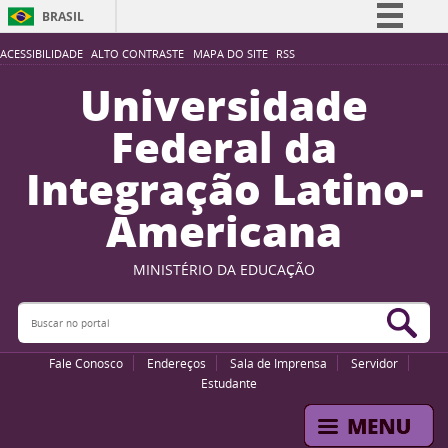
BRASIL
Simplifique!
ACESSIBILIDADE
ALTO CONTRASTE
MAPA DO SITE
RSS
Comunica BR
Universidade
Participe
Federal da
Acesso à informação
Integração Latino-
Legislação
Americana
Canais
MINISTÉRIO DA EDUCAÇÃO
Buscar no portal
Bus
Fale Conosco
Endereços
Sala de Imprensa
Servidor
Estudante