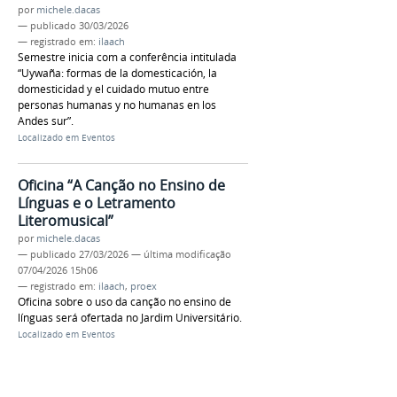
por
michele.dacas
—
publicado
30/03/2026
— registrado em:
ilaach
Semestre inicia com a conferência intitulada
“Uywaña: formas de la domesticación, la
domesticidad y el cuidado mutuo entre
personas humanas y no humanas en los
Andes sur”.
Localizado em
Eventos
Oficina “A Canção no Ensino de
Línguas e o Letramento
Literomusical”
por
michele.dacas
—
publicado
27/03/2026
—
última modificação
07/04/2026 15h06
— registrado em:
ilaach
,
proex
Oficina sobre o uso da canção no ensino de
línguas será ofertada no Jardim Universitário.
Localizado em
Eventos