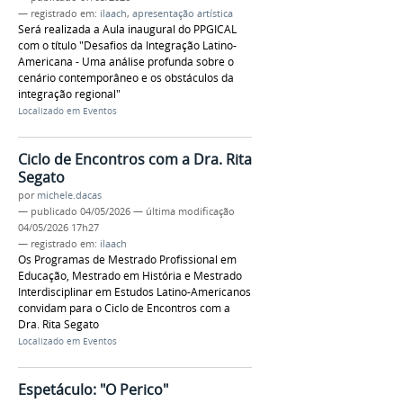
— registrado em:
ilaach
,
apresentação artística
Será realizada a Aula inaugural do PPGICAL
com o título "Desafios da Integração Latino-
Americana - Uma análise profunda sobre o
cenário contemporâneo e os obstáculos da
integração regional"
Localizado em
Eventos
Ciclo de Encontros com a Dra. Rita
Segato
por
michele.dacas
—
publicado
04/05/2026
—
última modificação
04/05/2026 17h27
— registrado em:
ilaach
Os Programas de Mestrado Profissional em
Educação, Mestrado em História e Mestrado
Interdisciplinar em Estudos Latino-Americanos
convidam para o Ciclo de Encontros com a
Dra. Rita Segato
Localizado em
Eventos
Espetáculo: "O Perico"