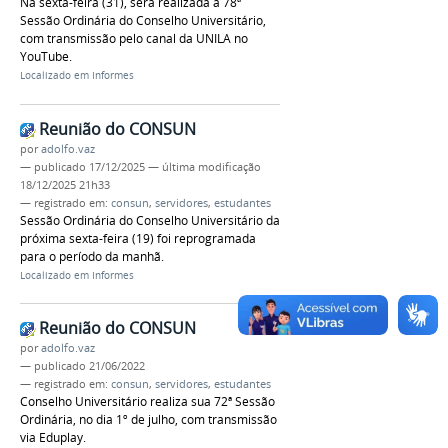
Na sexta-feira (31), será realizada a 78ª
Sessão Ordinária do Conselho Universitário,
com transmissão pelo canal da UNILA no
YouTube.
Localizado em
Informes
Reunião do CONSUN
por
adolfo.vaz
—
publicado
17/12/2025
—
última modificação
18/12/2025 21h33
— registrado em:
consun
,
servidores
,
estudantes
Sessão Ordinária do Conselho Universitário da
próxima sexta-feira (19) foi reprogramada
para o período da manhã.
Localizado em
Informes
Reunião do CONSUN
por
adolfo.vaz
—
publicado
21/06/2022
— registrado em:
consun
,
servidores
,
estudantes
Conselho Universitário realiza sua 72ª Sessão
Ordinária, no dia 1º de julho, com transmissão
via Eduplay.