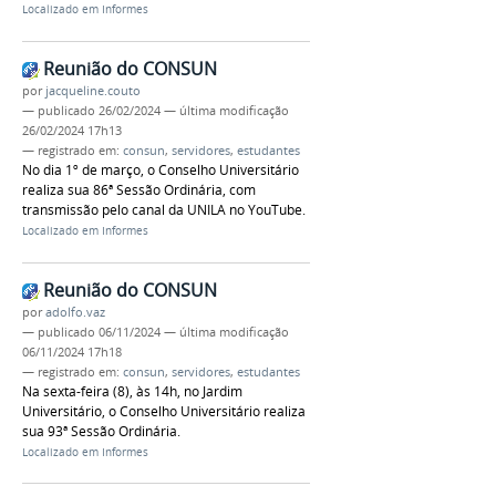
Localizado em
Informes
Reunião do CONSUN
por
jacqueline.couto
—
publicado
26/02/2024
—
última modificação
26/02/2024 17h13
— registrado em:
consun
,
servidores
,
estudantes
No dia 1º de março, o Conselho Universitário
realiza sua 86ª Sessão Ordinária, com
transmissão pelo canal da UNILA no YouTube.
Localizado em
Informes
Reunião do CONSUN
por
adolfo.vaz
—
publicado
06/11/2024
—
última modificação
06/11/2024 17h18
— registrado em:
consun
,
servidores
,
estudantes
Na sexta-feira (8), às 14h, no Jardim
Universitário, o Conselho Universitário realiza
sua 93ª Sessão Ordinária.
Localizado em
Informes