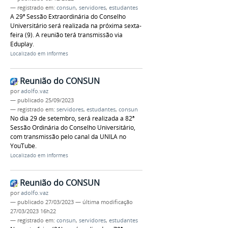
— registrado em:
consun
,
servidores
,
estudantes
A 29ª Sessão Extraordinária do Conselho
Universitário será realizada na próxima sexta-
feira (9). A reunião terá transmissão via
Eduplay.
Localizado em
Informes
Reunião do CONSUN
por
adolfo.vaz
—
publicado
25/09/2023
— registrado em:
servidores
,
estudantes
,
consun
No dia 29 de setembro, será realizada a 82ª
Sessão Ordinária do Conselho Universitário,
com transmissão pelo canal da UNILA no
YouTube.
Localizado em
Informes
Reunião do CONSUN
por
adolfo.vaz
—
publicado
27/03/2023
—
última modificação
27/03/2023 16h22
— registrado em:
consun
,
servidores
,
estudantes