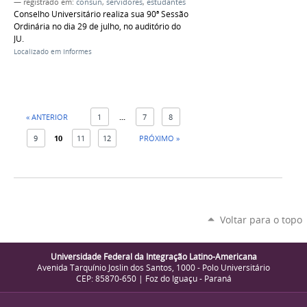
— registrado em:
consun
,
servidores
,
estudantes
Conselho Universitário realiza sua 90ª Sessão
Ordinária no dia 29 de julho, no auditório do
JU.
Localizado em
Informes
« ANTERIOR
1
...
7
8
9
10
11
12
PRÓXIMO »
Voltar para o topo
Universidade Federal da Integração Latino-Americana
Avenida Tarquínio Joslin dos Santos, 1000 - Polo Universitário
CEP: 85870-650 | Foz do Iguaçu - Paraná