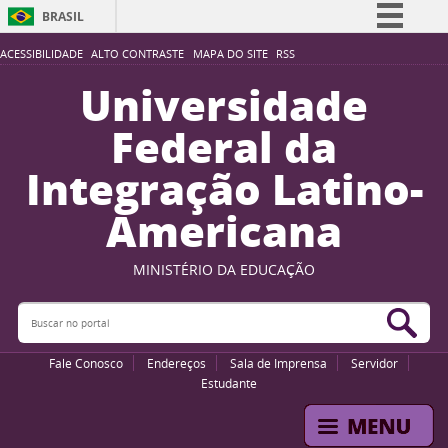
BRASIL
Simplifique!
ACESSIBILIDADE
ALTO CONTRASTE
MAPA DO SITE
RSS
Comunica BR
Universidade
Participe
Federal da
Acesso à informação
Integração Latino-
Legislação
Americana
Canais
MINISTÉRIO DA EDUCAÇÃO
Buscar no portal
Bus
Fale Conosco
Endereços
Sala de Imprensa
Servidor
Estudante