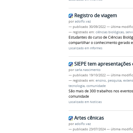
Registro de viagem
por
adolfo.vaz
—
publicado
30/09/2022
—
última modifi
— registrado em:
ciências biológicas
,
serv
Estudantes do curso de Ciências Bioló
compartilhar o conhecimento gerado em
Localizado em
Informes
SIEPE tem apresentações d
por
carla.nascimento
—
publicado
19/10/2022
—
última modifi
— registrado em:
ensino
,
pesquisa
,
exten
tecnologia
,
comunidade
São mais de 300 trabalhos nos evento
comunidade
Localizado em
Notícias
Artes cênicas
por
adolfo.vaz
—
publicado
23/07/2024
—
última modifi