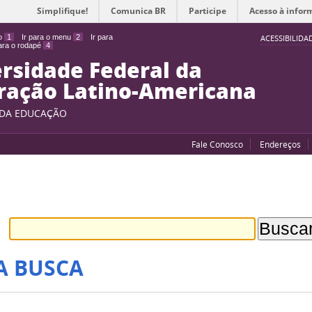
Simplifique!
Comunica BR
Participe
Acesso à infor
do
1
Ir para o menu
2
Ir para
ACESSIBILIDA
para o rodapé
4
rsidade Federal da
ração Latino-Americana
 DA EDUCAÇÃO
Fale Conosco
Endereços
A BUSCA