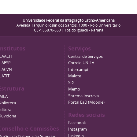
Universidade Federal da Integração Latino-Americana
Avenida Tarquínio Joslin dos Santos, 1000 - Polo Universitário
CEP: 85870-650 | Foz do Iguaçu - Paraná
Institutos
Serviços
ILAACH
Central de Serviços
ILAESP
Correio UNILA
ILACVN
Intercampi
ILATIT
Malote
SIG
Estrutura
Memo
Sistema Inscreva
IMEA
Portal EaD (Moodle)
iblioteca
Editora
Redes sociais
Ouvidoria
Facebook
Conselho e Comissões
Instagram
Linkedin
Órgãos de Deliberação Superior