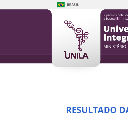
BRASIL
Ir para o conteú
a busca
3
Ir 
Unive
Integ
MINISTÉRIO
RESULTADO D