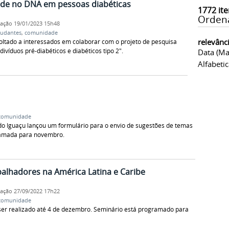
dade no DNA em pessoas diabéticas
1772
ite
Orden
cação
19/01/2023 15h48
tudantes
,
comunidade
relevânc
voltado a interessados em colaborar com o projeto de pesquisa
ivíduos pré-diabéticos e diabéticos tipo 2".
Data (ma
Alfabeti
comunidade
 do Iguaçu lançou um formulário para o envio de sugestões de temas
ramada para novembro.
alhadores na América Latina e Caribe
cação
27/09/2022 17h22
comunidade
ser realizado até 4 de dezembro. Seminário está programado para