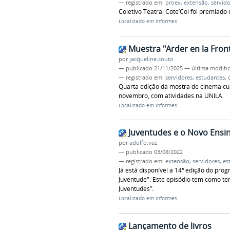
— registrado em:
proex
,
extensão
,
servido
Coletivo Teatral Cote’Coi foi premiado 
Localizado em
Informes
Muestra "Arder en la Fron
por
jacqueline.couto
—
publicado
21/11/2025
—
última modifi
— registrado em:
servidores
,
estudantes
,
Quarta edição da mostra de cinema cuir
novembro, com atividades na UNILA.
Localizado em
Informes
Juventudes e o Novo Ensi
por
adolfo.vaz
—
publicado
03/08/2022
— registrado em:
extensão
,
servidores
,
es
Já está disponível a 14ª edição do pro
Juventude". Este episódio tem como te
Juventudes”.
Localizado em
Informes
Lançamento de livros