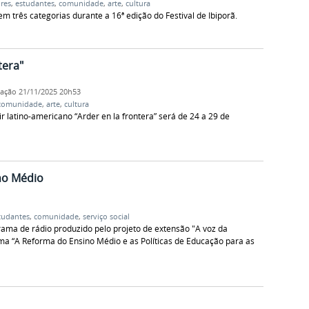
res
,
estudantes
,
comunidade
,
arte
,
cultura
em três categorias durante a 16ª edição do Festival de Ibiporã.
tera"
cação
21/11/2025 20h53
comunidade
,
arte
,
cultura
 latino-americano “Arder en la frontera” será de 24 a 29 de
no Médio
tudantes
,
comunidade
,
serviço social
grama de rádio produzido pelo projeto de extensão "A voz da
ma “A Reforma do Ensino Médio e as Políticas de Educação para as