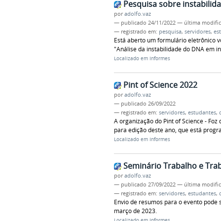
Pesquisa sobre instabili
por
adolfo.vaz
—
publicado
24/11/2022
—
última modifi
— registrado em:
pesquisa
,
servidores
,
es
Está aberto um formulário eletrônico 
"Análise da instabilidade do DNA em ind
Localizado em
Informes
Pint of Science 2022
por
adolfo.vaz
—
publicado
26/09/2022
— registrado em:
servidores
,
estudantes
,
A organização do Pint of Science - Foz
para edição deste ano, que está prog
Localizado em
Informes
Seminário Trabalho e Trab
por
adolfo.vaz
—
publicado
27/09/2022
—
última modifi
— registrado em:
servidores
,
estudantes
,
Envio de resumos para o evento pode 
março de 2023.
Localizado em
Informes