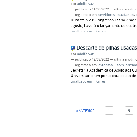
por
adolfo.vaz
—
publicado
11/08/2022
—
última modifi
— registrado em:
servidores
,
estudantes
,
Durante o 23º Congresso Latino-Americ
agosto, haverá o lançamento de quatro 
Localizado em
Informes
Descarte de pilhas usadas 
por
adolfo.vaz
—
publicado
12/08/2022
—
última modifi
— registrado em:
extensão
,
ilacvn
,
servido
Secretaria Acadêmica de Apoio aos Cur
Universitário, um ponto para coleta de 
Localizado em
Informes
« ANTERIOR
1
...
9