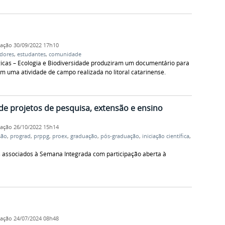
cação
30/09/2022 17h10
idores
,
estudantes
,
comunidade
gicas – Ecologia e Biodiversidade produziram um documentário para
 uma atividade de campo realizada no litoral catarinense.
e projetos de pesquisa, extensão e ensino
cação
26/10/2022 15h14
são
,
prograd
,
prppg
,
proex
,
graduação
,
pós-graduação
,
iniciação científica
,
s associados à Semana Integrada com participação aberta à
cação
24/07/2024 08h48