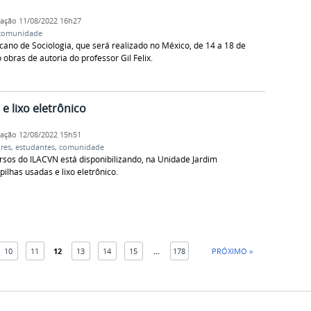
cação
11/08/2022 16h27
comunidade
ano de Sociologia, que será realizado no México, de 14 a 18 de
obras de autoria do professor Gil Felix.
e lixo eletrônico
cação
12/08/2022 15h51
res
,
estudantes
,
comunidade
sos do ILACVN está disponibilizando, na Unidade Jardim
pilhas usadas e lixo eletrônico.
10
11
12
13
14
15
...
178
PRÓXIMO »