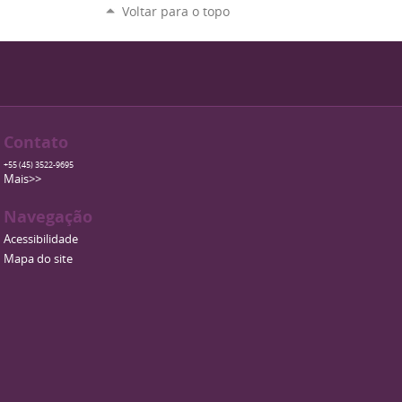
Voltar para o topo
Contato
+55 (45) 3522-9695
Mais>>
Navegação
Acessibilidade
Mapa do site