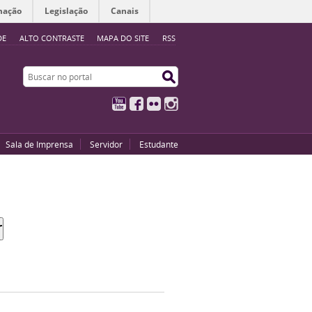
mação
Legislação
Canais
DE
ALTO CONTRASTE
MAPA DO SITE
RSS
Buscar no portal
Buscar no portal
YouTube
Facebook
Flickr
Instagram
Sala de Imprensa
Servidor
Estudante