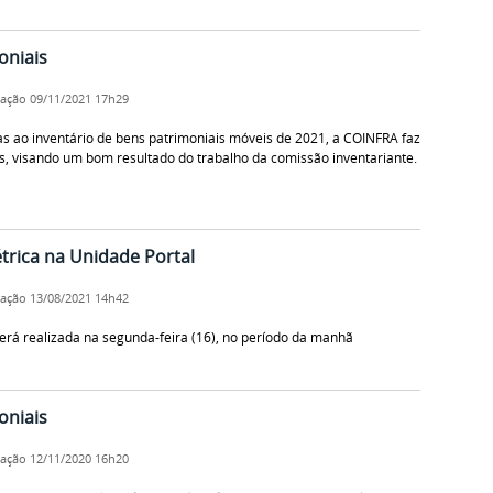
oniais
cação
09/11/2021 17h29
as ao inventário de bens patrimoniais móveis de 2021, a COINFRA faz
, visando um bom resultado do trabalho da comissão inventariante.
étrica na Unidade Portal
cação
13/08/2021 14h42
será realizada na segunda-feira (16), no período da manhã
oniais
cação
12/11/2020 16h20