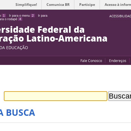
Simplifique!
Comunica BR
Participe
Acesso à infor
do
1
Ir para o menu
2
Ir para
ACESSIBILIDA
para o rodapé
4
rsidade Federal da
ração Latino-Americana
 DA EDUCAÇÃO
Fale Conosco
Endereços
A BUSCA