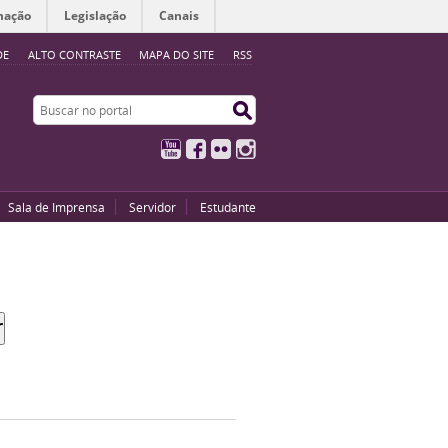
mação
Legislação
Canais
DE
ALTO CONTRASTE
MAPA DO SITE
RSS
Buscar no portal
Buscar no portal
YouTube
Facebook
Flickr
Instagram
Sala de Imprensa
Servidor
Estudante