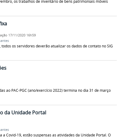
vembro, os trabalhos de inventário de bens patrimoniais móveis
fixa
cação
17/11/2020 16h59
dantes
 todos os servidores deverão atualizar os dados de contato no SIG
ões
s ao PAC-PGC (ano/exercício 2022) termina no dia 31 de março
o da Unidade Portal
dantes
a a Covid-19, estão suspensas as atividades da Unidade Portal. O