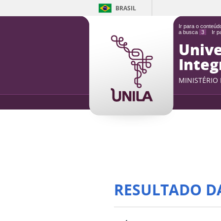
BRASIL
Ir para o conteú
a busca
3
Ir 
Unive
Integ
MINISTÉRIO
RESULTADO D