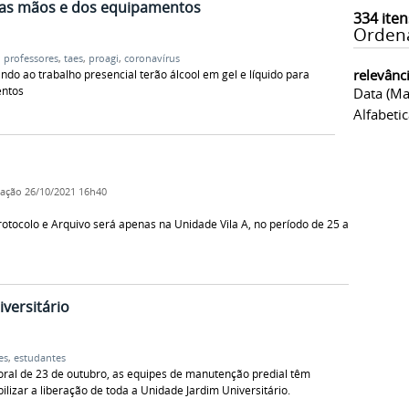
 das mãos e dos equipamentos
334
iten
Orden
,
professores
,
taes
,
proagi
,
coronavírus
relevânc
ndo ao trabalho presencial terão álcool em gel e líquido para
entos
Data (ma
Alfabeti
cação
26/10/2021 16h40
otocolo e Arquivo será apenas na Unidade Vila A, no período de 25 a
versitário
es
,
estudantes
ral de 23 de outubro, as equipes de manutenção predial têm
ilizar a liberação de toda a Unidade Jardim Universitário.