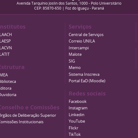
Avenida Tarquínio Joslin dos Santos, 1000 - Polo Universitário
CEP: 85870-650 | Foz do Iguaçu - Paraná
Institutos
Serviços
ILAACH
Central de Serviços
ILAESP
Correio UNILA
ILACVN
Intercampi
ILATIT
Malote
SIG
Estrutura
Memo
Sistema Inscreva
IMEA
Portal EaD (Moodle)
iblioteca
Editora
Redes sociais
Ouvidoria
Facebook
Conselho e Comissões
Instagram
Linkedin
Órgãos de Deliberação Superior
YouTube
Comissões Institucionais
Flickr
TikTok