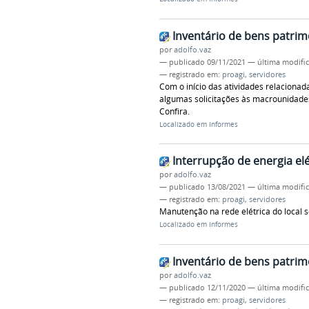
Inventário de bens patrim
por
adolfo.vaz
—
publicado
09/11/2021
—
última modifi
— registrado em:
proagi
,
servidores
Com o início das atividades relacionad
algumas solicitações às macrounidades
Confira.
Localizado em
Informes
Interrupção de energia el
por
adolfo.vaz
—
publicado
13/08/2021
—
última modifi
— registrado em:
proagi
,
servidores
Manutenção na rede elétrica do local 
Localizado em
Informes
Inventário de bens patrim
por
adolfo.vaz
—
publicado
12/11/2020
—
última modifi
— registrado em:
proagi
,
servidores