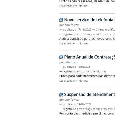
Estão sendo realizados, desde 3 de no
Localizado em
Informes
Novo serviço de telefonia 
por
adolfo.vaz
—
publicado
17/11/2020
—
última modifi
— registrado em:
proagi
,
servidores
,
estu
Após a transição para os novos ramais,
Localizado em
Informes
Plano Anual de Contrataç
por
adolfo.vaz
—
publicado
16/03/2021
— registrado em:
proagi
,
servidores
Prazo para cadastramento das demanda
Localizado em
Informes
Suspensão de atendiment
por
adolfo.vaz
—
publicado
11/02/2022
— registrado em:
proagi
,
servidores
,
estu
Por conta das medidas sanitárias contr