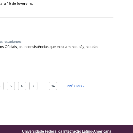
ara 16 de fevereiro.
es
,
estudantes
os Oficiais, as inconsistências que existiam nas páginas das
4
5
6
7
...
34
PRÓXIMO »
Universidade Federal da Integração Latino-Americana