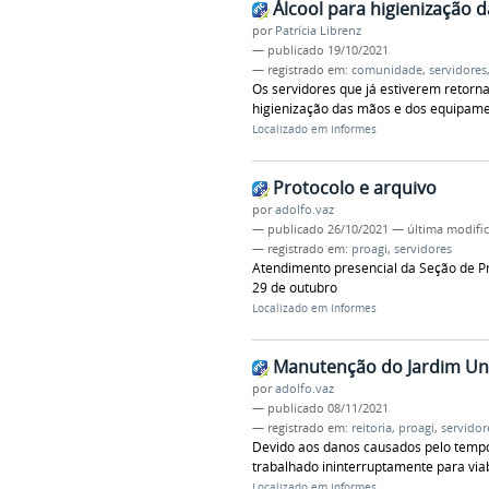
Álcool para higienização
por
Patrícia Librenz
—
publicado
19/10/2021
— registrado em:
comunidade
,
servidores
Os servidores que já estiverem retorna
higienização das mãos e dos equipam
Localizado em
Informes
Protocolo e arquivo
por
adolfo.vaz
—
publicado
26/10/2021
—
última modifi
— registrado em:
proagi
,
servidores
Atendimento presencial da Seção de Pr
29 de outubro
Localizado em
Informes
Manutenção do Jardim Uni
por
adolfo.vaz
—
publicado
08/11/2021
— registrado em:
reitoria
,
proagi
,
servidor
Devido aos danos causados pelo tempo
trabalhado ininterruptamente para viab
Localizado em
Informes