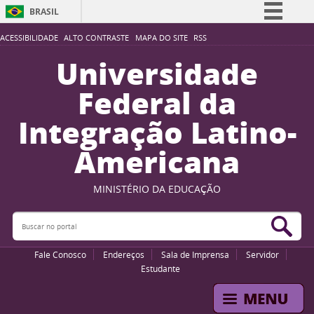
BRASIL
Simplifique!
ACESSIBILIDADE
ALTO CONTRASTE
MAPA DO SITE
RSS
Comunica BR
Universidade
Participe
Federal da
Acesso à informação
Integração Latino-
Legislação
Americana
Canais
MINISTÉRIO DA EDUCAÇÃO
Buscar no portal
Bus
Fale Conosco
Endereços
Sala de Imprensa
Servidor
Estudante