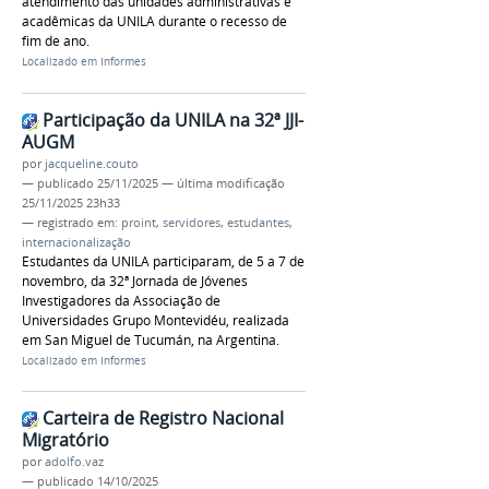
atendimento das unidades administrativas e
acadêmicas da UNILA durante o recesso de
fim de ano.
Localizado em
Informes
Participação da UNILA na 32ª JJI-
AUGM
por
jacqueline.couto
—
publicado
25/11/2025
—
última modificação
25/11/2025 23h33
— registrado em:
proint
,
servidores
,
estudantes
,
internacionalização
Estudantes da UNILA participaram, de 5 a 7 de
novembro, da 32ª Jornada de Jóvenes
Investigadores da Associação de
Universidades Grupo Montevidéu, realizada
em San Miguel de Tucumán, na Argentina.
Localizado em
Informes
Carteira de Registro Nacional
Migratório
por
adolfo.vaz
—
publicado
14/10/2025