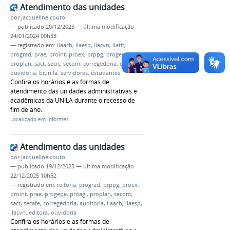
Atendimento das unidades
por
jacqueline.couto
—
publicado
20/12/2023
—
última modificação
24/01/2024 09h33
— registrado em:
ilaach
,
ilaesp
,
ilacvn
,
ilatit
,
prograd
,
prae
,
proint
,
proex
,
prppg
,
progepe
,
proplan
,
sact
,
secic
,
secom
,
corregedoria
,
edunila
,
ouvidoria
,
biunila
,
servidores
,
estudantes
Confira os horários e as formas de
atendimento das unidades administrativas e
acadêmicas da UNILA durante o recesso de
fim de ano.
Localizado em
Informes
Atendimento das unidades
por
jacqueline.couto
—
publicado
19/12/2025
—
última modificação
22/12/2025 10h52
— registrado em:
reitoria
,
prograd
,
prppg
,
proex
,
proint
,
prae
,
progepe
,
proagi
,
proplan
,
secom
,
sact
,
secafe
,
corregedoria
,
auditoria
,
ilaach
,
ilaesp
,
ilacvn
,
editora
,
ouvidoria
Confira os horários e as formas de