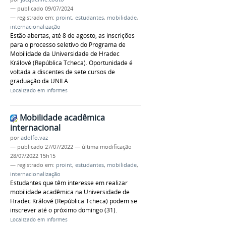
—
publicado
09/07/2024
— registrado em:
proint
,
estudantes
,
mobilidade
,
internacionalização
Estão abertas, até 8 de agosto, as inscrições
para o processo seletivo do Programa de
Mobilidade da Universidade de Hradec
Králové (República Tcheca). Oportunidade é
voltada a discentes de sete cursos de
graduação da UNILA.
Localizado em
Informes
Mobilidade acadêmica
internacional
por
adolfo.vaz
—
publicado
27/07/2022
—
última modificação
28/07/2022 15h15
— registrado em:
proint
,
estudantes
,
mobilidade
,
internacionalização
Estudantes que têm interesse em realizar
mobilidade acadêmica na Universidade de
Hradec Králové (República Tcheca) podem se
inscrever até o próximo domingo (31).
Localizado em
Informes