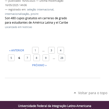
—
publicado
16/05/2025
—
última modificação
16/05/2025 14h06
— registrado em:
seleção internacional
,
internacionalização
,
proint
Son 480 cupos gratuitos en carreras de grado
para estudiantes de América Latina y el Caribe
Localizado em
Notícias
« ANTERIOR
1
...
3
4
5
6
7
8
9
...
28
PRÓXIMO »
Voltar para o topo
Universidade Federal da Integração Latino-Americana