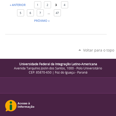
« ANTERIOR
1
2
3
4
5
6
7
...
47
PRÓXIMO »
Voltar para o topo
Universidade Federal da Integração Latino-Americana
Avenida Tarquínio Joslin dos Santos, 1000 - Polo Universitário
CEP: 85870-650 | Foz do Iguaçu - Paraná