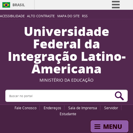
BRASIL
Simplifique!
ACESSIBILIDADE
ALTO CONTRASTE
MAPA DO SITE
RSS
Comunica BR
Universidade
Participe
Federal da
Acesso à informação
Integração Latino-
Legislação
Americana
Canais
MINISTÉRIO DA EDUCAÇÃO
Buscar no portal
Bus
Fale Conosco
Endereços
Sala de Imprensa
Servidor
Estudante