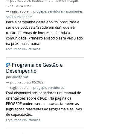
—
publicado
06/10/2022
—
última modificação
17/09/2024 18h31
— registrado em:
progepe
,
servidores
,
estudantes
,
saúde
,
viver bem
Para a campanha deste ano, foi produzida a
série de podcasts “Saúde em dia”, que irá
tratar de temas de interesse de toda a
comunidade. Primeiro episódio será veiculado
na próxima semana.
Localizado em
Informes
Programa de Gestão e
Desempenho
por
adolfo.vaz
—
publicado
20/10/2022
— registrado em:
progepe
,
servidores
Está disponível aos servidores um manual de
orientações sobre o PGD. Na página da
PROGEPE podem ser acessadas também as
legislações referentes ao Programa e as lives
de capacitação.
Localizado em
Informes