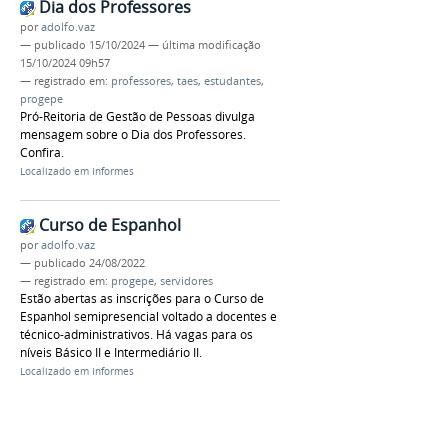
Dia dos Professores
por
adolfo.vaz
—
publicado
15/10/2024
—
última modificação
15/10/2024 09h57
— registrado em:
professores
,
taes
,
estudantes
,
progepe
Pró-Reitoria de Gestão de Pessoas divulga
mensagem sobre o Dia dos Professores.
Confira.
Localizado em
Informes
Curso de Espanhol
por
adolfo.vaz
—
publicado
24/08/2022
— registrado em:
progepe
,
servidores
Estão abertas as inscrições para o Curso de
Espanhol semipresencial voltado a docentes e
técnico-administrativos. Há vagas para os
níveis Básico II e Intermediário II.
Localizado em
Informes