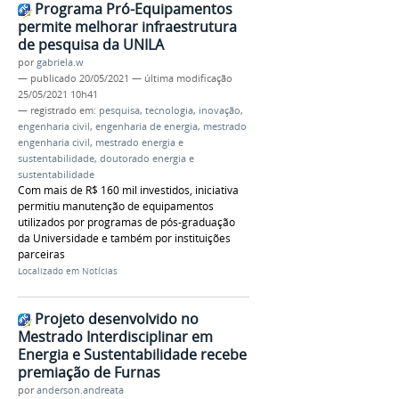
Programa Pró-Equipamentos
permite melhorar infraestrutura
de pesquisa da UNILA
por
gabriela.w
—
publicado
20/05/2021
—
última modificação
25/05/2021 10h41
— registrado em:
pesquisa
,
tecnologia
,
inovação
,
engenharia civil
,
engenharia de energia
,
mestrado
engenharia civil
,
mestrado energia e
sustentabilidade
,
doutorado energia e
sustentabilidade
Com mais de R$ 160 mil investidos, iniciativa
permitiu manutenção de equipamentos
utilizados por programas de pós-graduação
da Universidade e também por instituições
parceiras
Localizado em
Notícias
Projeto desenvolvido no
Mestrado Interdisciplinar em
Energia e Sustentabilidade recebe
premiação de Furnas
por
anderson.andreata