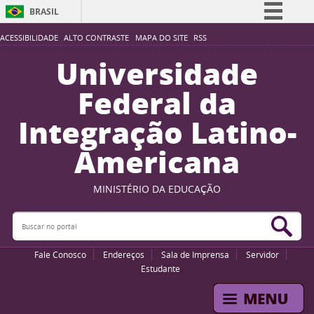
BRASIL
Simplifique!
ACESSIBILIDADE
ALTO CONTRASTE
MAPA DO SITE
RSS
Comunica BR
Universidade
Participe
Federal da
Acesso à informação
Integração Latino-
Legislação
Americana
Canais
MINISTÉRIO DA EDUCAÇÃO
Buscar no portal
Bus
Fale Conosco
Endereços
Sala de Imprensa
Servidor
Estudante