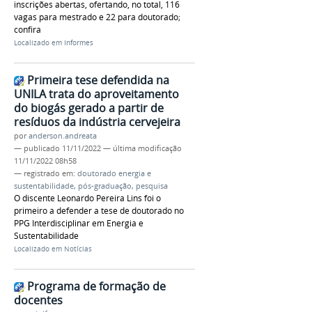
inscrições abertas, ofertando, no total, 116
vagas para mestrado e 22 para doutorado;
confira
Localizado em
Informes
Primeira tese defendida na
UNILA trata do aproveitamento
do biogás gerado a partir de
resíduos da indústria cervejeira
por
anderson.andreata
—
publicado
11/11/2022
—
última modificação
11/11/2022 08h58
— registrado em:
doutorado energia e
sustentabilidade
,
pós-graduação
,
pesquisa
O discente Leonardo Pereira Lins foi o
primeiro a defender a tese de doutorado no
PPG Interdisciplinar em Energia e
Sustentabilidade
Localizado em
Notícias
Programa de formação de
docentes