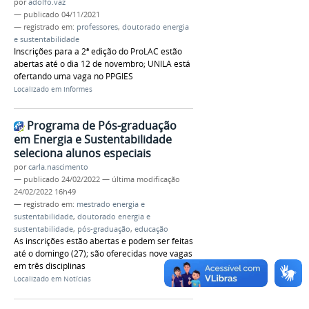
por
adolfo.vaz
—
publicado
04/11/2021
— registrado em:
professores
,
doutorado energia
e sustentabilidade
Inscrições para a 2ª edição do ProLAC estão
abertas até o dia 12 de novembro; UNILA está
ofertando uma vaga no PPGIES
Localizado em
Informes
Programa de Pós-graduação
em Energia e Sustentabilidade
seleciona alunos especiais
por
carla.nascimento
—
publicado
24/02/2022
—
última modificação
24/02/2022 16h49
— registrado em:
mestrado energia e
sustentabilidade
,
doutorado energia e
sustentabilidade
,
pós-graduação
,
educação
As inscrições estão abertas e podem ser feitas
até o domingo (27); são oferecidas nove vagas
em três disciplinas
Localizado em
Notícias