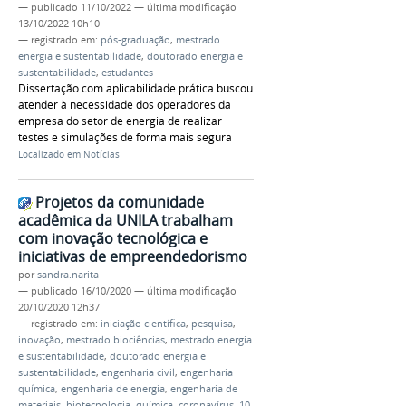
—
publicado
11/10/2022
—
última modificação
13/10/2022 10h10
— registrado em:
pós-graduação
,
mestrado
energia e sustentabilidade
,
doutorado energia e
sustentabilidade
,
estudantes
Dissertação com aplicabilidade prática buscou
atender à necessidade dos operadores da
empresa do setor de energia de realizar
testes e simulações de forma mais segura
Localizado em
Notícias
Projetos da comunidade
acadêmica da UNILA trabalham
com inovação tecnológica e
iniciativas de empreendedorismo
por
sandra.narita
—
publicado
16/10/2020
—
última modificação
20/10/2020 12h37
— registrado em:
iniciação científica
,
pesquisa
,
inovação
,
mestrado biociências
,
mestrado energia
e sustentabilidade
,
doutorado energia e
sustentabilidade
,
engenharia civil
,
engenharia
química
,
engenharia de energia
,
engenharia de
materiais
,
biotecnologia
,
química
,
coronavírus
,
10