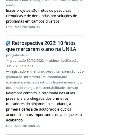
anos
Esses projetos são frutos de pesquisas
científicas e de demandas por soluções de
problemas em campos diversos
Localizado em
Notícias
Retrospectiva 2022: 10 fatos
que marcaram o ano na UNILA
por
gabriela.w
—
publicado
30/12/2022
—
última modificação
30/12/2022 09h21
— registrado em:
ensino
,
pesquisa
,
extensão
,
pós-
graduação
,
infraestrutura
,
comunidade
acadêmica
,
mestrado estudos latino-americanos
,
doutorado energia e sustentabilidade
,
consun
Relembre como foi a retomada das aulas
presenciais, a chegada dos primeiros
moradores do alojamento estudantil, a
primeira defesa de doutorado e outros
acontecimentos importantes do ano que está
acabando
Localizado em
Notícias