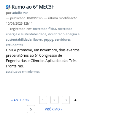
Rumo ao 6° MEC3F
por
adolfo.vaz
—
publicado
10/09/2025
—
última modificação
10/09/2025 12h11
— registrado em:
mestrado física
,
mestrado
energia e sustentabilidade
,
doutorado energia e
sustentabilidade
,
ilacvn
,
prppg
,
servidores
,
estudantes
UNILA promove, em novembro, dois eventos
preparatórios ao 6º Congresso de
Engenharias e Ciências Aplicadas das Três
Fronteiras.
Localizado em
Informes
« ANTERIOR
1
2
3
4
5
PRÓXIMO »