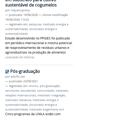
sustentável de cogumelos
por
mayara.godoy
—
publicado
19/06/2026
—
última modificação
19/06/2026 11h24
— registrado em:
pesquisa
,
mestrado energia e
sustentabilidade
,
doutorado energia e
sustentabilidade
Estudo desenvolvido no PPGIES foi publicado
em periódico internacional e mostra potencial
de reaproveitamento de resíduos urbanos e
agroindustriais na produção de alimentos
Localizado em
Notícias
Pós-graduação
por
adolfo.vaz
—
publicado
23/09/2021
— registrado em:
ensino
,
pós-graduação
,
servidores
,
estudantes
,
comunidade
,
mestrado
relações internacionais
,
mestrado integração
,
mestrado literatura
,
mestrado energia e
sustentabilidade
,
doutorado energia e
sustentabilidade
,
mestrado engenharia civil
Cinco programas da UNILA estão com