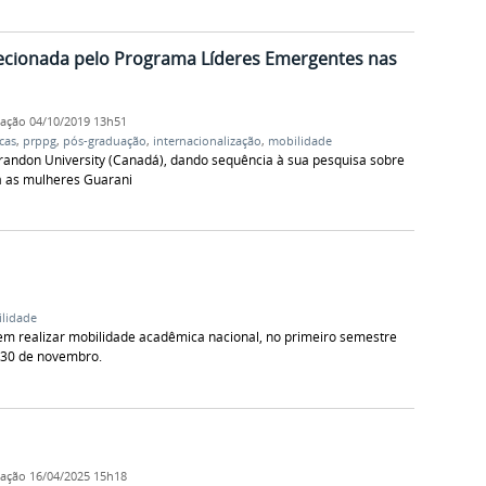
ecionada pelo Programa Líderes Emergentes nas
cação
04/10/2019 13h51
cas
,
prppg
,
pós-graduação
,
internacionalização
,
mobilidade
randon University (Canadá), dando sequência à sua pesquisa sobre
a as mulheres Guarani
lidade
em realizar mobilidade acadêmica nacional, no primeiro semestre
é 30 de novembro.
cação
16/04/2025 15h18