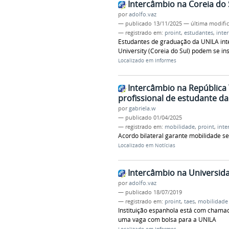
Intercâmbio na Coreia do 
por
adolfo.vaz
—
publicado
13/11/2025
—
última modifi
— registrado em:
proint
,
estudantes
,
inte
Estudantes de graduação da UNILA int
University (Coreia do Sul) podem se i
Localizado em
Informes
Intercâmbio na República 
profissional de estudante d
por
gabriela.w
—
publicado
01/04/2025
— registrado em:
mobilidade
,
proint
,
inte
Acordo bilateral garante mobilidade s
Localizado em
Notícias
Intercâmbio na Universida
por
adolfo.vaz
—
publicado
18/07/2019
— registrado em:
proint
,
taes
,
mobilidade
Instituição espanhola está com chamad
uma vaga com bolsa para a UNILA