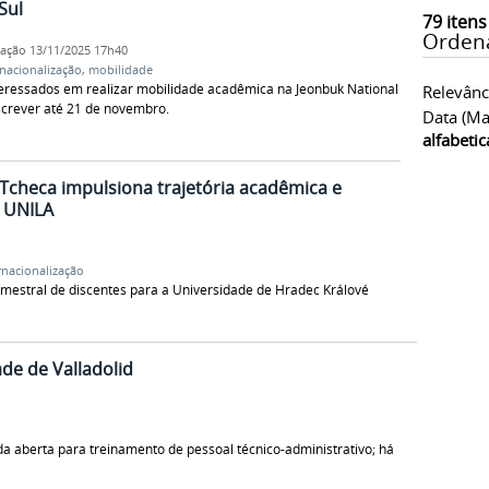
Sul
79
itens
Orden
cação
13/11/2025 17h40
rnacionalização
,
mobilidade
eressados em realizar mobilidade acadêmica na Jeonbuk National
Relevânc
nscrever até 21 de novembro.
Data (ma
alfabeti
Tcheca impulsiona trajetória acadêmica e
a UNILA
rnacionalização
emestral de discentes para a Universidade de Hradec Králové
de de Valladolid
a aberta para treinamento de pessoal técnico-administrativo; há