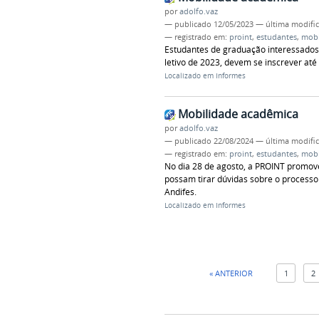
por
adolfo.vaz
—
publicado
12/05/2023
—
última modifi
— registrado em:
proint
,
estudantes
,
mobi
Estudantes de graduação interessados
letivo de 2023, devem se inscrever até
Localizado em
Informes
Mobilidade acadêmica
por
adolfo.vaz
—
publicado
22/08/2024
—
última modifi
— registrado em:
proint
,
estudantes
,
mobi
No dia 28 de agosto, a PROINT promov
possam tirar dúvidas sobre o processo
Andifes.
Localizado em
Informes
« ANTERIOR
1
2