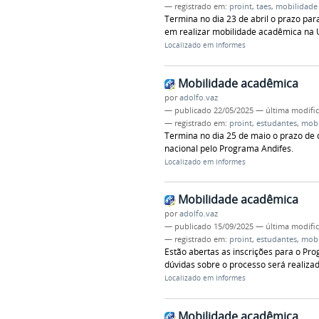
— registrado em:
proint
,
taes
,
mobilidade
Termina no dia 23 de abril o prazo par
em realizar mobilidade acadêmica na 
Localizado em
Informes
Mobilidade acadêmica
por
adolfo.vaz
—
publicado
22/05/2025
—
última modifi
— registrado em:
proint
,
estudantes
,
mobi
Termina no dia 25 de maio o prazo de 
nacional pelo Programa Andifes.
Localizado em
Informes
Mobilidade acadêmica
por
adolfo.vaz
—
publicado
15/09/2025
—
última modifi
— registrado em:
proint
,
estudantes
,
mobi
Estão abertas as inscrições para o Pr
dúvidas sobre o processo será realizad
Localizado em
Informes
Mobilidade acadêmica