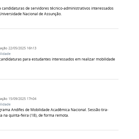
a candidaturas de servidores técnico-administrativos interessados
Universidade Nacional de Assunção.
cação
22/05/2025 16h13
lidade
candidaturas para estudantes interessados em realizar mobilidade
cação
15/09/2025 17h04
lidade
ograma Andifes de Mobilidade Acadêmica Nacional. Sessão tira-
a na quinta-feira (18), de forma remota.