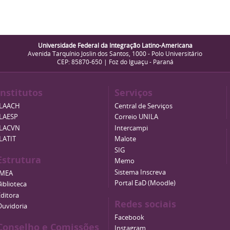
Universidade Federal da Integração Latino-Americana
Avenida Tarquínio Joslin dos Santos, 1000 - Polo Universitário
CEP: 85870-650 | Foz do Iguaçu - Paraná
Institutos
Serviços
ILAACH
Central de Serviços
ILAESP
Correio UNILA
ILACVN
Intercampi
ILATIT
Malote
SIG
Estrutura
Memo
Sistema Inscreva
IMEA
Portal EaD (Moodle)
iblioteca
Editora
Redes sociais
Ouvidoria
Facebook
Conselho e Comissões
Instagram