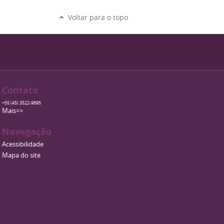
Voltar para o topo
Contato
+55 (45) 3522-9695
Mais>>
Navegação
Acessibilidade
Mapa do site