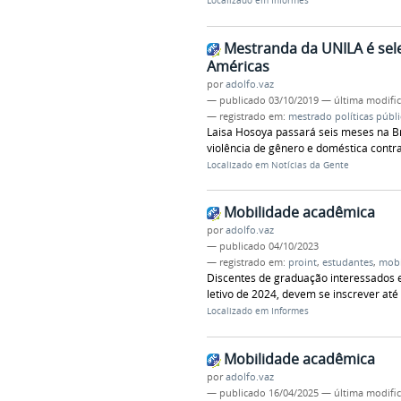
Localizado em
Informes
Mestranda da UNILA é sel
Américas
por
adolfo.vaz
—
publicado
03/10/2019
—
última modifi
— registrado em:
mestrado políticas públi
Laisa Hosoya passará seis meses na B
violência de gênero e doméstica contr
Localizado em
Notícias da Gente
Mobilidade acadêmica
por
adolfo.vaz
—
publicado
04/10/2023
— registrado em:
proint
,
estudantes
,
mobi
Discentes de graduação interessados 
letivo de 2024, devem se inscrever at
Localizado em
Informes
Mobilidade acadêmica
por
adolfo.vaz
—
publicado
16/04/2025
—
última modifi