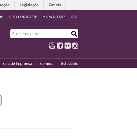
mação
Legislação
Canais
DE
ALTO CONTRASTE
MAPA DO SITE
RSS
Buscar no portal
Buscar no portal
YouTube
Facebook
Flickr
Instagram
Sala de Imprensa
Servidor
Estudante