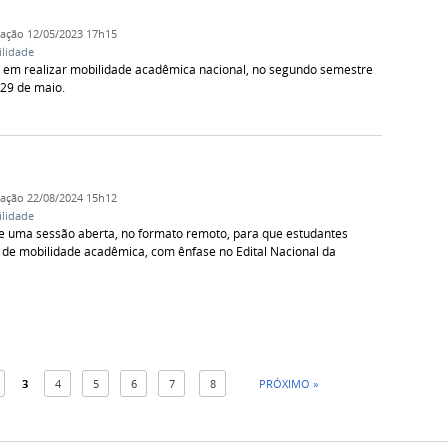
cação
12/05/2023 17h15
lidade
 em realizar mobilidade acadêmica nacional, no segundo semestre
 29 de maio.
cação
22/08/2024 15h12
lidade
e uma sessão aberta, no formato remoto, para que estudantes
 de mobilidade acadêmica, com ênfase no Edital Nacional da
3
4
5
6
7
8
PRÓXIMO »