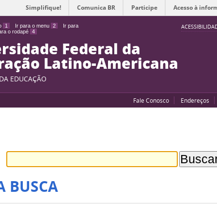
Simplifique!
Comunica BR
Participe
Acesso à infor
do
1
Ir para o menu
2
Ir para
ACESSIBILIDA
para o rodapé
4
rsidade Federal da
ração Latino-Americana
 DA EDUCAÇÃO
Fale Conosco
Endereços
A BUSCA