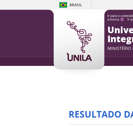
BRASIL
Ir para o conteú
a busca
3
Ir 
Unive
Integ
MINISTÉRIO
RESULTADO D