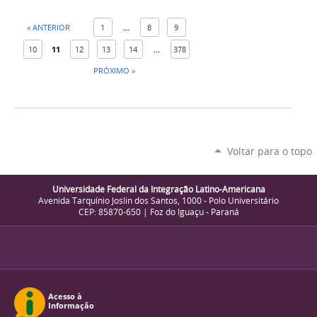
« ANTERIOR
1
...
8
9
10
11
12
13
14
...
378
PRÓXIMO »
Voltar para o topo
Universidade Federal da Integração Latino-Americana
Avenida Tarquínio Joslin dos Santos, 1000 - Polo Universitário
CEP: 85870-650 | Foz do Iguaçu - Paraná