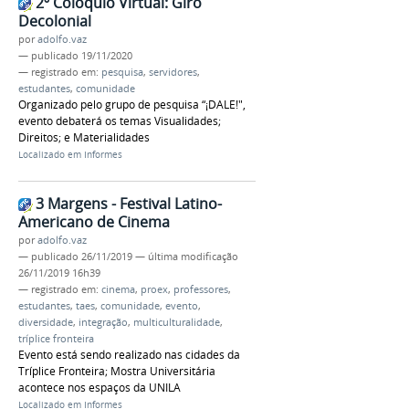
2º Colóquio Virtual: Giro
Decolonial
por
adolfo.vaz
—
publicado
19/11/2020
— registrado em:
pesquisa
,
servidores
,
estudantes
,
comunidade
Organizado pelo grupo de pesquisa “¡DALE!",
evento debaterá os temas Visualidades;
Direitos; e Materialidades
Localizado em
Informes
3 Margens - Festival Latino-
Americano de Cinema
por
adolfo.vaz
—
publicado
26/11/2019
—
última modificação
26/11/2019 16h39
— registrado em:
cinema
,
proex
,
professores
,
estudantes
,
taes
,
comunidade
,
evento
,
diversidade
,
integração
,
multiculturalidade
,
tríplice fronteira
Evento está sendo realizado nas cidades da
Tríplice Fronteira; Mostra Universitária
acontece nos espaços da UNILA
Localizado em
Informes