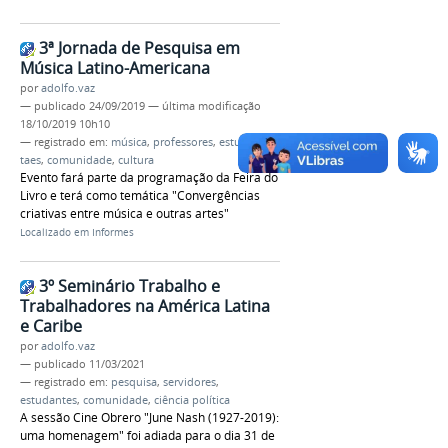
3ª Jornada de Pesquisa em
Música Latino-Americana
por
adolfo.vaz
—
publicado
24/09/2019
—
última modificação
18/10/2019 10h10
— registrado em:
música
,
professores
,
estudantes
,
taes
,
comunidade
,
cultura
Evento fará parte da programação da Feira do
Livro e terá como temática "Convergências
criativas entre música e outras artes"
Localizado em
Informes
3º Seminário Trabalho e
Trabalhadores na América Latina
e Caribe
por
adolfo.vaz
—
publicado
11/03/2021
— registrado em:
pesquisa
,
servidores
,
estudantes
,
comunidade
,
ciência política
A sessão Cine Obrero "June Nash (1927-2019):
uma homenagem" foi adiada para o dia 31 de