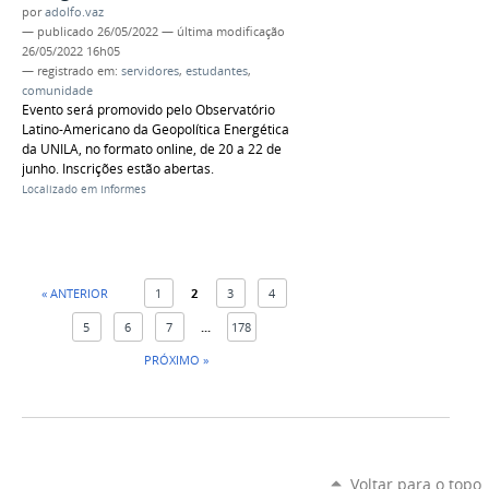
por
adolfo.vaz
—
publicado
26/05/2022
—
última modificação
26/05/2022 16h05
— registrado em:
servidores
,
estudantes
,
comunidade
Evento será promovido pelo Observatório
Latino-Americano da Geopolítica Energética
da UNILA, no formato online, de 20 a 22 de
junho. Inscrições estão abertas.
Localizado em
Informes
« ANTERIOR
1
2
3
4
5
6
7
...
178
PRÓXIMO »
Voltar para o topo