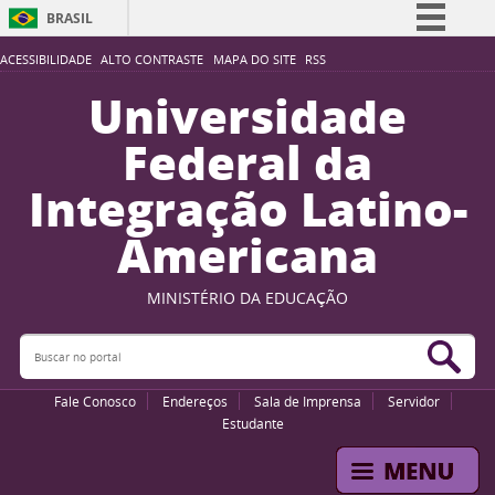
BRASIL
Simplifique!
ACESSIBILIDADE
ALTO CONTRASTE
MAPA DO SITE
RSS
Comunica BR
Universidade
Participe
Federal da
Acesso à informação
Integração Latino-
Legislação
Americana
Canais
MINISTÉRIO DA EDUCAÇÃO
Buscar no portal
Bus
Fale Conosco
Endereços
Sala de Imprensa
Servidor
Estudante