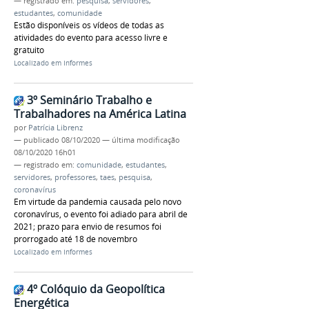
— registrado em:
pesquisa
,
servidores
,
estudantes
,
comunidade
Estão disponíveis os vídeos de todas as
atividades do evento para acesso livre e
gratuito
Localizado em
Informes
3º Seminário Trabalho e
Trabalhadores na América Latina
por
Patrícia Librenz
—
publicado
08/10/2020
—
última modificação
08/10/2020 16h01
— registrado em:
comunidade
,
estudantes
,
servidores
,
professores
,
taes
,
pesquisa
,
coronavírus
Em virtude da pandemia causada pelo novo
coronavírus, o evento foi adiado para abril de
2021; prazo para envio de resumos foi
prorrogado até 18 de novembro
Localizado em
Informes
4º Colóquio da Geopolítica
Energética