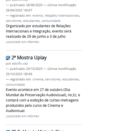
—
publicado
26/06/2020
—
última modificação
26/06/2020 16h07
— registrado em:
evento
,
relações internacionais
,
servidores
,
estudantes
,
comunidade
Organizado por estudantes de Relações
Internacionais e Integração, evento será
realizado de 29 de junho a 3 de julho
Localizado em
Informes
2ª Mostra Uplay
por
adolfo.vaz
—
publicado
20/10/2023
—
última modificação
20/10/2023 18h56
— registrado em:
cinema
,
servidores
,
estudantes
,
comunidade
Evento acontece em 27 de outubro (Dia
Mundial da Preservação Audiovisual), no JU, e
contará com a exibição de curtas-metragens
produzidos pelo curso de Cinema e
Audiovisual.
Localizado em
Informes