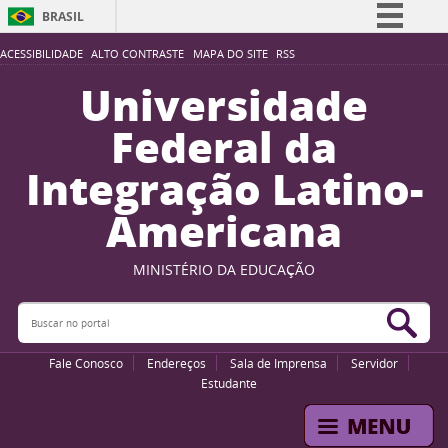
BRASIL
Simplifique!
ACESSIBILIDADE
ALTO CONTRASTE
MAPA DO SITE
RSS
Comunica BR
Universidade
Participe
Federal da
Acesso à informação
Integração Latino-
Legislação
Americana
Canais
MINISTÉRIO DA EDUCAÇÃO
Buscar no portal
Bus
Fale Conosco
Endereços
Sala de Imprensa
Servidor
Estudante