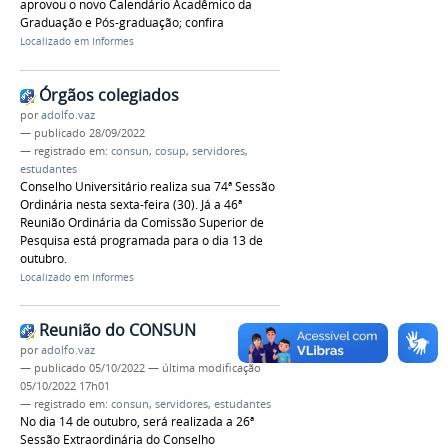
aprovou o novo Calendário Acadêmico da
Graduação e Pós-graduação; confira
Localizado em
Informes
Órgãos colegiados
por
adolfo.vaz
—
publicado
28/09/2022
— registrado em:
consun
,
cosup
,
servidores
,
estudantes
Conselho Universitário realiza sua 74ª Sessão
Ordinária nesta sexta-feira (30). Já a 46ª
Reunião Ordinária da Comissão Superior de
Pesquisa está programada para o dia 13 de
outubro.
Localizado em
Informes
Reunião do CONSUN
por
adolfo.vaz
—
publicado
05/10/2022
—
última modificação
05/10/2022 17h01
— registrado em:
consun
,
servidores
,
estudantes
No dia 14 de outubro, será realizada a 26ª
Sessão Extraordinária do Conselho