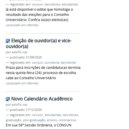
— registrado em:
consun
,
servidores
,
estudantes
Já está disponível o edital que homologa o
resultado das eleições para o Conselho
Universitário. Confira os(as) eleitos(as).
Localizado em
Informes
Eleição de ouvidor(a) e vice-
ouvidor(a)
por
adolfo.vaz
—
publicado
21/09/2020
— registrado em:
consun
,
ouvidoria
,
servidores
Prazo para inscrições de candidaturas termina
nesta quinta-feira (24); processo de escolha
cabe ao Conselho Universitário
Localizado em
Informes
Novo Calendário Acadêmico
por
adolfo.vaz
—
publicado
17/12/2020
— registrado em:
consun
,
estudantes
,
servidores
,
graduação
,
pós-graduação
,
ensino
,
coronavírus
Em sua 56ª Sessão Ordinária, o CONSUN