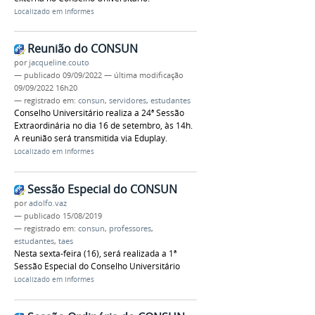
Localizado em
Informes
Reunião do CONSUN
por
jacqueline.couto
—
publicado
09/09/2022
—
última modificação
09/09/2022 16h20
— registrado em:
consun
,
servidores
,
estudantes
Conselho Universitário realiza a 24ª Sessão
Extraordinária no dia 16 de setembro, às 14h.
A reunião será transmitida via Eduplay.
Localizado em
Informes
Sessão Especial do CONSUN
por
adolfo.vaz
—
publicado
15/08/2019
— registrado em:
consun
,
professores
,
estudantes
,
taes
Nesta sexta-feira (16), será realizada a 1ª
Sessão Especial do Conselho Universitário
Localizado em
Informes