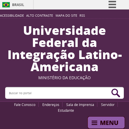
BRASIL
Simplifique!
ACESSIBILIDADE
ALTO CONTRASTE
MAPA DO SITE
RSS
Comunica BR
Universidade
Participe
Federal da
Acesso à informação
Integração Latino-
Legislação
Americana
Canais
MINISTÉRIO DA EDUCAÇÃO
Buscar no portal
Bus
Fale Conosco
Endereços
Sala de Imprensa
Servidor
Estudante