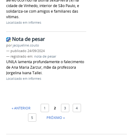
aéreo ocorrido na última sexta-feira (9) na
cidade de Vinhedo, interior de São Paulo, e
solidariza-se com amigos e familiares das
vítimas.
Localizado em
Informes
Nota de pesar
por
jacqueline.couto
—
publicado
24/09/2024
— registrado em:
nota de pesar
UNILA lamenta profundamente o falecimento
de Ana Maria Zarzur, mãe da professora
Jorgelina Ivana Tallei.
Localizado em
Informes
« ANTERIOR
1
2
3
4
5
PRÓXIMO »