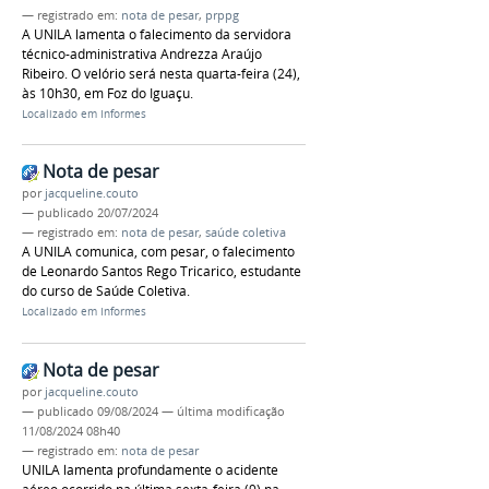
— registrado em:
nota de pesar
,
prppg
A UNILA lamenta o falecimento da servidora
técnico-administrativa Andrezza Araújo
Ribeiro. O velório será nesta quarta-feira (24),
às 10h30, em Foz do Iguaçu.
Localizado em
Informes
Nota de pesar
por
jacqueline.couto
—
publicado
20/07/2024
— registrado em:
nota de pesar
,
saúde coletiva
A UNILA comunica, com pesar, o falecimento
de Leonardo Santos Rego Tricarico, estudante
do curso de Saúde Coletiva.
Localizado em
Informes
Nota de pesar
por
jacqueline.couto
—
publicado
09/08/2024
—
última modificação
11/08/2024 08h40
— registrado em:
nota de pesar
UNILA lamenta profundamente o acidente