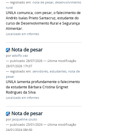
— registrado em:
nota de pesar
,
desenvolvimento
rural
UNILA comunica, com pesar, o falecimento de
Andrés Isaías Prieto Santacruz, estudante do
curso de Desenvolvimento Rural e Segurança
Alimentar.
Localizado em
Informes
Nota de pesar
por
adolfo.vaz
—
publicado
28/07/2026
—
última modificação
28/07/2026 17h37
— registrado em:
servidores
,
estudantes
,
nota de
pesar
UNILA lamenta profundamente o falecimento
da estudante Bárbara Cristina Grignet
Rodrigues da Silva.
Localizado em
Informes
Nota de pesar
por
jacqueline.couto
—
publicado
23/01/2024
—
última modificação
24/01/2024 08h30