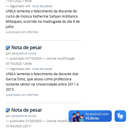
11/07/2022 13h56
— registrado em:
nota de pesar
UNILA lamenta o falecimento da discente do
curso de música Katherine Sahyan Antillanca
Millaqueo, ocorrido na madrugada do dia 9 de
julho.
Localizado em
Informes
Nota de pesar
por
jacqueline.couto
—
publicado
07/10/2025
—
última modificação
07/10/2025 12h06
— registrado em:
nota de pesar
UNILA lamenta o falecimento da docente Alai
Garcia Diniz, que atuou como professora
visitante sênior na Universidade entre 2011 e
2015.
Localizado em
Informes
Nota de pesar
por
jacqueline.couto
—
publicado
31/03/2025
—
última modificação
31/03/2025 22h11