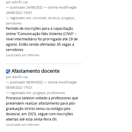
por
adolfo.vaz
—
publicado
24/08/2022
—
última modificação
24/08/2022 15h51
— registrado em:
comissão de ética
,
progepe
,
servidores
Período de inscrições para a capacitação
online “Comunicação Não Violenta (CNV)” –
nível intermediário foi prorrogado até 29 de
agosto. Estão sendo ofertadas 30 vagas a
servidores.
Localizado em
Informes
Afastamento docente
por
adolfo.vaz
—
publicado
08/09/2022
—
última modificação
08/09/2022 17h21
— registrado em:
progepe
,
professores
Processo seletivo voltado a professores que
pretendem realizar afastamento para pós-
graduação stricto sensu ou estágio pós-
doutoral, em 2023, segue com inscrições
abertas até esta sexta-feira (9).
Localizado em
Informes