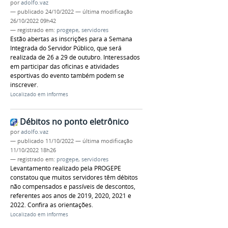
por
adolfo.vaz
—
publicado
24/10/2022
—
última modificação
26/10/2022 09h42
— registrado em:
progepe
,
servidores
Estão abertas as inscrições para a Semana
Integrada do Servidor Público, que será
realizada de 26 a 29 de outubro. Interessados
em participar das oficinas e atividades
esportivas do evento também podem se
inscrever.
Localizado em
Informes
Débitos no ponto eletrônico
por
adolfo.vaz
—
publicado
11/10/2022
—
última modificação
11/10/2022 18h26
— registrado em:
progepe
,
servidores
Levantamento realizado pela PROGEPE
constatou que muitos servidores têm débitos
não compensados e passíveis de descontos,
referentes aos anos de 2019, 2020, 2021 e
2022. Confira as orientações.
Localizado em
Informes