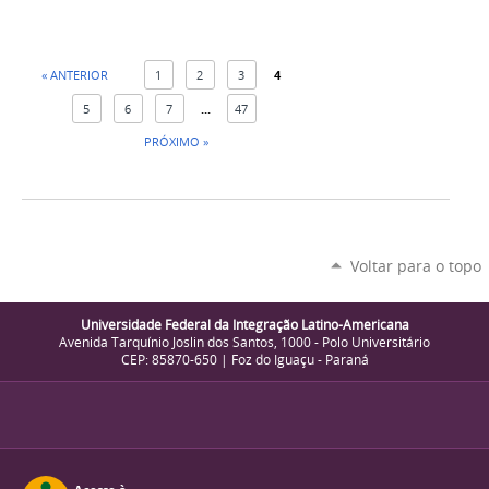
« ANTERIOR
1
2
3
4
5
6
7
...
47
PRÓXIMO »
Voltar para o topo
Universidade Federal da Integração Latino-Americana
Avenida Tarquínio Joslin dos Santos, 1000 - Polo Universitário
CEP: 85870-650 | Foz do Iguaçu - Paraná