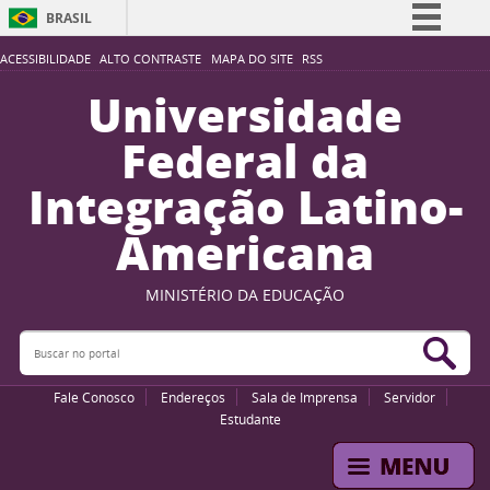
BRASIL
Simplifique!
ACESSIBILIDADE
ALTO CONTRASTE
MAPA DO SITE
RSS
Comunica BR
Universidade
Participe
Federal da
Acesso à informação
Integração Latino-
Legislação
Americana
Canais
MINISTÉRIO DA EDUCAÇÃO
Buscar no portal
Bus
Fale Conosco
Endereços
Sala de Imprensa
Servidor
Estudante