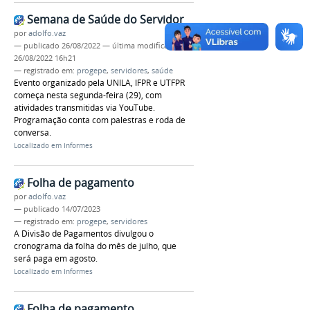
Semana de Saúde do Servidor
por
adolfo.vaz
—
publicado
26/08/2022
—
última modificação
26/08/2022 16h21
— registrado em:
progepe
,
servidores
,
saúde
Evento organizado pela UNILA, IFPR e UTFPR
começa nesta segunda-feira (29), com
atividades transmitidas via YouTube.
Programação conta com palestras e roda de
conversa.
Localizado em
Informes
Folha de pagamento
por
adolfo.vaz
—
publicado
14/07/2023
— registrado em:
progepe
,
servidores
A Divisão de Pagamentos divulgou o
cronograma da folha do mês de julho, que
será paga em agosto.
Localizado em
Informes
Folha de pagamento