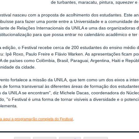
de turbantes, maracatu, pintura,
squeezer
e 
estival nasceu com a proposta de acolhimento dos estudantes. Este a
ibuísse para fazer uma ponte entre a Universidade e a comunidade de F
dante de Relações Internacionais da UNILA e uma das organizadoras d
stitucionalização para que possa entrar no calendário acadêmico e ter
 edição, o Festival recebe cerca de 200 estudantes do ensino médio d
çu: Ipê Roxo, Paulo Freire e Flávio Warken. As apresentações ficam p
A de países como Colômbia, Brasil, Paraguai, Argentina, Haiti e Rep
nidade da cidade.
vento fortalece a missão da UNILA, que tem como um dos eixos a inter
 de forma transversal às diferentes áreas de formação dos estudantes
s da UNILA se encontram", diz Michele Dacas, coordenadora do Núcleo
do, "o Festival é uma forma de tornar visíveis a diversidade e o potenci
lementa.
.
ra aqui a programação completa do Festival