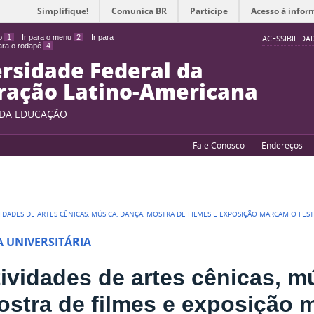
Simplifique!
Comunica BR
Participe
Acesso à infor
do
1
Ir para o menu
2
Ir para
ACESSIBILIDA
para o rodapé
4
rsidade Federal da
ração Latino-Americana
 DA EDUCAÇÃO
Fale Conosco
Endereços
VIDADES DE ARTES CÊNICAS, MÚSICA, DANÇA, MOSTRA DE FILMES E EXPOSIÇÃO MARCAM O FES
A UNIVERSITÁRIA
ividades de artes cênicas, m
ostra de filmes e exposição 