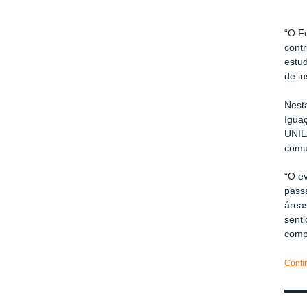
“O F
contr
estu
de in
Nesta
Igua
UNIL
comu
“O e
passa
área
senti
comp
Confi