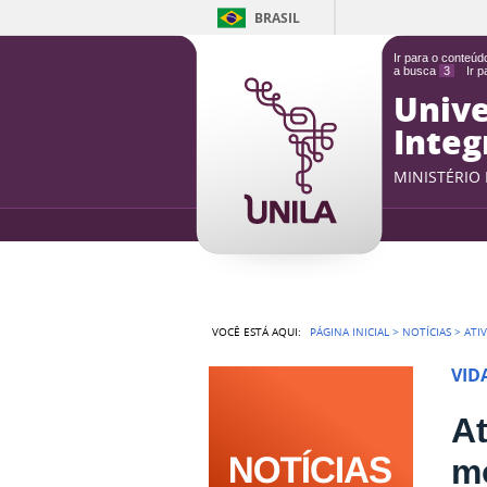
BRASIL
Ir para o conteú
a busca
3
Ir 
Unive
Integ
MINISTÉRIO
VOCÊ ESTÁ AQUI:
PÁGINA INICIAL
>
NOTÍCIAS
>
ATI
VID
At
m