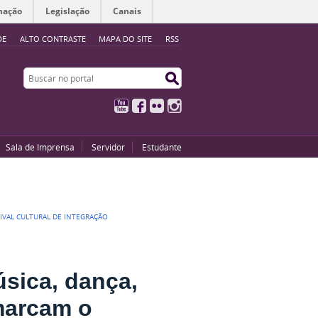
mação
Legislação
Canais
DE
ALTO CONTRASTE
MAPA DO SITE
RSS
Buscar no portal
Buscar no portal
YouTube
Facebook
Flickr
Instagram
Sala de Imprensa
Servidor
Estudante
TIVAL CULTURAL DE INTEGRAÇÃO
úsica, dança,
marcam o