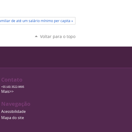
miliar de até um salário mínimo per capita »
Voltar para o topo
Contato
+55 (45) 3522-9695
Mais>>
Navegação
Acessibilidade
Mapa do site