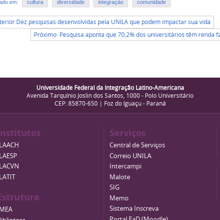
rado em:
cultura
diversidade
integração
comunidade
terior Dez pesquisas desenvolvidas pela UNILA que podem impactar sua vida
Próximo: Pesquisa aponta que 70,2% dos universitários têm renda fa
Universidade Federal da Integração Latino-Americana
Avenida Tarquínio Joslin dos Santos, 1000 - Polo Universitário
CEP: 85870-650 | Foz do Iguaçu - Paraná
Institutos
Serviços
ILAACH
Central de Serviços
ILAESP
Correio UNILA
ILACVN
Intercampi
ILATIT
Malote
SIG
Estrutura
Memo
Sistema Inscreva
IMEA
Portal EaD (Moodle)