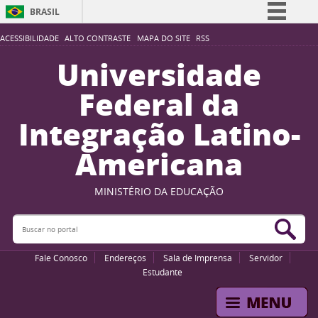
BRASIL
Simplifique!
ACESSIBILIDADE
ALTO CONTRASTE
MAPA DO SITE
RSS
Comunica BR
Universidade
Participe
Federal da
Acesso à informação
Integração Latino-
Legislação
Americana
Canais
MINISTÉRIO DA EDUCAÇÃO
Buscar no portal
Bus
Fale Conosco
Endereços
Sala de Imprensa
Servidor
Estudante