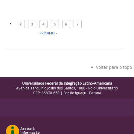
1
2
3
4
5
6
7
PRÓXIMO »
Voltar para o topo
Universidade Federal da Integração Latino-Americana
Avenida Tarquínio Joslin dos Santos, 1000 - Polo Universitário
CEP: 85870-650 | Foz do Iguaçu - Paraná