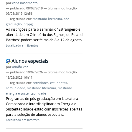
por
carla.nascimento
—
publicado
08/08/2019
—
última modificação
09/08/2019 12h56
— registrado em:
mestrado literatura
,
pós-
graduação
,
prppg
As inscrições para o seminário “Estrangeiro e
alteridade em O império dos Signos, de Roland
Barthes” podem ser feitas de 8 a 12 de agosto
Localizado em
Eventos
Alunos especiais
por
adolfo.vaz
—
publicado
19/02/2026
—
última modificação
19/02/2026 16h11
— registrado em:
servidores
,
estudantes
,
comunidade
,
mestrado literatura
,
mestrado
energia e sustentabilidade
Programas de pós-graduação em Literatura
Comparada e Interdisciplinar em Energia e
Sustentabilidade estão com inscrições abertas
para a seleção de alunos especiais.
Localizado em
Informes