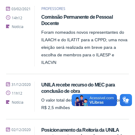
publicado
PROFESSORES
03/02/2021
Comissão Permanente de Pessoal
14h12
Docente
Notícia
Foram nomeados novos representantes do
ILAACH e do ILATIT para a CPPD; uma nova
eleição será realizada em breve para a
escolha de membros para o ILAESP e
ILACVN
publicado
31/12/2020
UNILA recebe recurso do MEC para
conclusão de obra
11h12
O valor total destinado à Universidade foi de
Notícia
R$ 2,5 milhões
publicado
02/12/2020
Posicionamento da Reitoria da UNILA