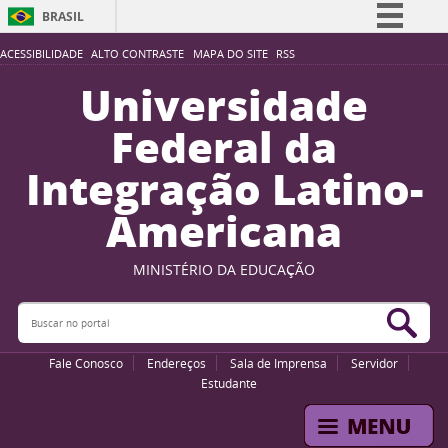
BRASIL
Simplifique!
ACESSIBILIDADE
ALTO CONTRASTE
MAPA DO SITE
RSS
Comunica BR
Universidade
Participe
Federal da
Acesso à informação
Integração Latino-
Legislação
Americana
Canais
MINISTÉRIO DA EDUCAÇÃO
Buscar no portal
Bus
Fale Conosco
Endereços
Sala de Imprensa
Servidor
Estudante