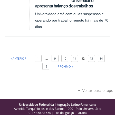
Universitário
apresenta balanço dos trabalhos
Universidade está com aulas suspensas e
operando por trabalho remoto há mais de 70
dias
« ANTERIOR
1
...
9
10
11
12
13
14
15
PRÓXIMO »
Voltar para o topo
Universidade Federal da Integração Latino-Americana
Avenida Tarquínio Joslin dos Santos, 1000 - Polo Universitário
CEP: 85870-650 | Foz do Iguaçu - Paraná