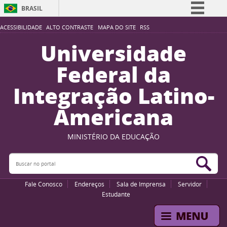
BRASIL
Simplifique!
ACESSIBILIDADE
ALTO CONTRASTE
MAPA DO SITE
RSS
Comunica BR
Universidade
Participe
Federal da
Acesso à informação
Integração Latino-
Legislação
Americana
Canais
MINISTÉRIO DA EDUCAÇÃO
Buscar no portal
Bus
Fale Conosco
Endereços
Sala de Imprensa
Servidor
Estudante