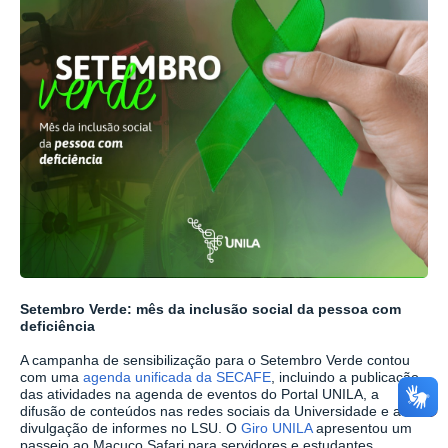
Setembro Verde: mês da inclusão social da pessoa com
deficiência
A campanha de sensibilização para o Setembro Verde contou
com uma
agenda unificada da SECAFE
, incluindo a publicação
das atividades na agenda de eventos do Portal UNILA, a
difusão de conteúdos nas redes sociais da Universidade e a
divulgação de informes no LSU. O
Giro UNILA
apresentou um
passeio ao Macuco Safari para servidores e estudantes,