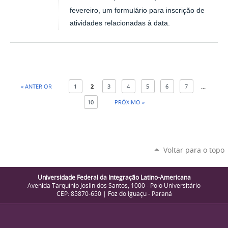
fevereiro, um formulário para inscrição de
atividades relacionadas à data.
« ANTERIOR
1
2
3
4
5
6
7
...
10
PRÓXIMO »
Voltar para o topo
Universidade Federal da Integração Latino-Americana
Avenida Tarquínio Joslin dos Santos, 1000 - Polo Universitário
CEP: 85870-650 | Foz do Iguaçu - Paraná