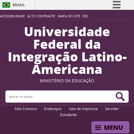
BRASIL
Simplifique!
ACESSIBILIDADE
ALTO CONTRASTE
MAPA DO SITE
RSS
Comunica BR
Universidade
Participe
Federal da
Acesso à informação
Integração Latino-
Legislação
Americana
Canais
MINISTÉRIO DA EDUCAÇÃO
Buscar no portal
Bus
Fale Conosco
Endereços
Sala de Imprensa
Servidor
Estudante