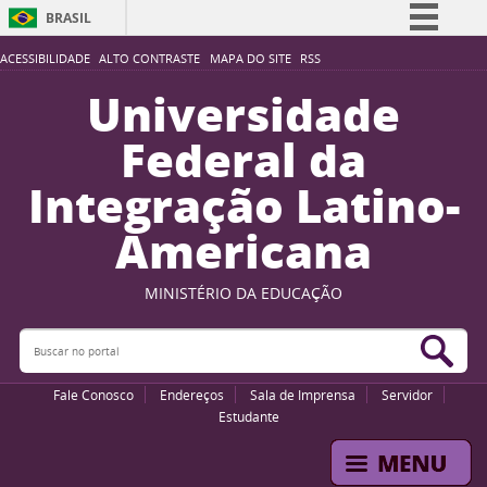
BRASIL
Simplifique!
ACESSIBILIDADE
ALTO CONTRASTE
MAPA DO SITE
RSS
Comunica BR
Universidade
Participe
Federal da
Acesso à informação
Integração Latino-
Legislação
Americana
Canais
MINISTÉRIO DA EDUCAÇÃO
Buscar no portal
Bus
Fale Conosco
Endereços
Sala de Imprensa
Servidor
Estudante