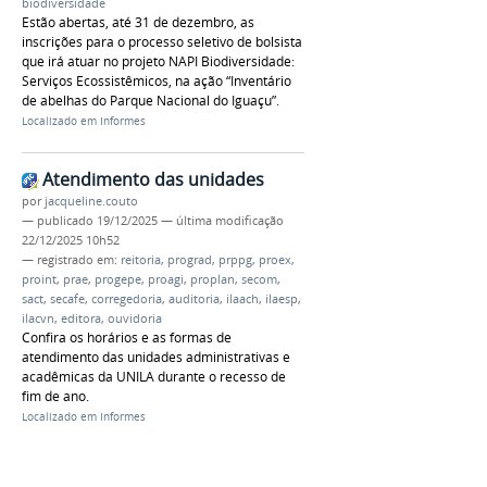
biodiversidade
Estão abertas, até 31 de dezembro, as
inscrições para o processo seletivo de bolsista
que irá atuar no projeto NAPI Biodiversidade:
Serviços Ecossistêmicos, na ação “Inventário
de abelhas do Parque Nacional do Iguaçu”.
Localizado em
Informes
Atendimento das unidades
por
jacqueline.couto
—
publicado
19/12/2025
—
última modificação
22/12/2025 10h52
— registrado em:
reitoria
,
prograd
,
prppg
,
proex
,
proint
,
prae
,
progepe
,
proagi
,
proplan
,
secom
,
sact
,
secafe
,
corregedoria
,
auditoria
,
ilaach
,
ilaesp
,
ilacvn
,
editora
,
ouvidoria
Confira os horários e as formas de
atendimento das unidades administrativas e
acadêmicas da UNILA durante o recesso de
fim de ano.
Localizado em
Informes