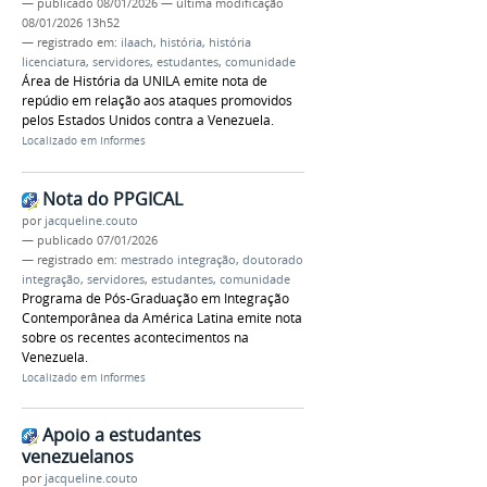
—
publicado
08/01/2026
—
última modificação
08/01/2026 13h52
— registrado em:
ilaach
,
história
,
história
licenciatura
,
servidores
,
estudantes
,
comunidade
Área de História da UNILA emite nota de
repúdio em relação aos ataques promovidos
pelos Estados Unidos contra a Venezuela.
Localizado em
Informes
Nota do PPGICAL
por
jacqueline.couto
—
publicado
07/01/2026
— registrado em:
mestrado integração
,
doutorado
integração
,
servidores
,
estudantes
,
comunidade
Programa de Pós-Graduação em Integração
Contemporânea da América Latina emite nota
sobre os recentes acontecimentos na
Venezuela.
Localizado em
Informes
Apoio a estudantes
venezuelanos
por
jacqueline.couto