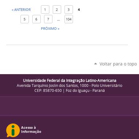
« ANTERIOR
1
2
3
4
5
6
7
...
104
PRÓXIMO »
Voltar para o topo
Universidade Federal da Integração Latino-Americana
Avenida Tarquínio Joslin dos Santos, 1000 - Polo Universitário
CEP: 85870-650 | Foz do Iguaçu - Paraná