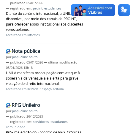
—
publicado
05/01/2026
— registrado em:
proint
,
estudantes
Diante do cenário internacional, a UNILA está
disponível, por meio dos canais da PROINT,
para oferecer apoio institucional aos discentes
venezuelanos.
Localizado em
Informes
Nota pública
por
jacqueline.couto
—
publicado
05/01/2026
—
última modificação
05/01/2026 13h18
UNILA manifesta preocupação com ataque à
soberania da Venezuela e alerta para grave
violação do direito internacional.
Localizado em
Reitoria
/
Espaço Reitoria
RPG Unileiro
por
jacqueline.couto
—
publicado
26/12/2025
— registrado em:
servidores
,
estudantes
,
comunidade
Próxima edição do Encontro de RPG: Crônicas