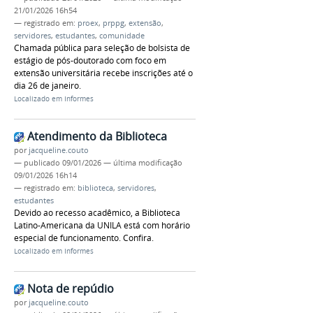
21/01/2026 16h54
— registrado em:
proex
,
prppg
,
extensão
,
servidores
,
estudantes
,
comunidade
Chamada pública para seleção de bolsista de
estágio de pós-doutorado com foco em
extensão universitária recebe inscrições até o
dia 26 de janeiro.
Localizado em
Informes
Atendimento da Biblioteca
por
jacqueline.couto
—
publicado
09/01/2026
—
última modificação
09/01/2026 16h14
— registrado em:
biblioteca
,
servidores
,
estudantes
Devido ao recesso acadêmico, a Biblioteca
Latino-Americana da UNILA está com horário
especial de funcionamento. Confira.
Localizado em
Informes
Nota de repúdio
por
jacqueline.couto