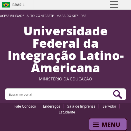
BRASIL
Simplifique!
ACESSIBILIDADE
ALTO CONTRASTE
MAPA DO SITE
RSS
Comunica BR
Universidade
Participe
Federal da
Acesso à informação
Integração Latino-
Legislação
Americana
Canais
MINISTÉRIO DA EDUCAÇÃO
Buscar no portal
Bus
Fale Conosco
Endereços
Sala de Imprensa
Servidor
Estudante