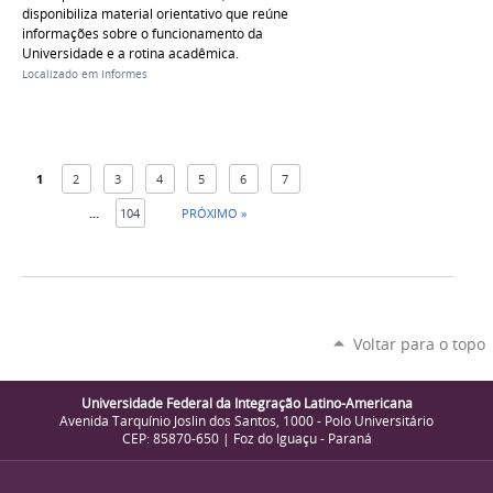
disponibiliza material orientativo que reúne
informações sobre o funcionamento da
Universidade e a rotina acadêmica.
Localizado em
Informes
1
2
3
4
5
6
7
...
104
PRÓXIMO »
Voltar para o topo
Universidade Federal da Integração Latino-Americana
Avenida Tarquínio Joslin dos Santos, 1000 - Polo Universitário
CEP: 85870-650 | Foz do Iguaçu - Paraná