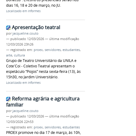
dias 16, 18 e 20 de março, no JU.
Localizado em
Informes
Apresentação teatral
por
jacqueline.couto
—
publicado
12/03/2026
—
última modificação
12/03/2026 23h26
— registrado em:
proex
,
servidores
,
estudantes
,
arte
,
cultura
Grupo de Teatro Universitário da UNILA e
Cote'Coi - Coletivo Teatral apresentam o
espetáculo “Piojos” nesta sexta-feira (13), às
15h30, no Jardim Universitário.
Localizado em
Informes
Reforma agrária e agricultura
familiar
por
jacqueline.couto
—
publicado
12/03/2026
—
última modificação
12/03/2026 22h53
— registrado em:
proex
,
servidores
,
estudantes
PROEX promove no dia 17 de março, às 10h,