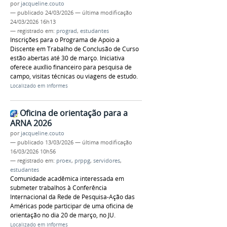
por
jacqueline.couto
—
publicado
24/03/2026
—
última modificação
24/03/2026 16h13
— registrado em:
prograd
,
estudantes
Inscrições para o Programa de Apoio a
Discente em Trabalho de Conclusão de Curso
estão abertas até 30 de março. Iniciativa
oferece auxílio financeiro para pesquisa de
campo, visitas técnicas ou viagens de estudo.
Localizado em
Informes
Oficina de orientação para a
ARNA 2026
por
jacqueline.couto
—
publicado
13/03/2026
—
última modificação
16/03/2026 10h56
— registrado em:
proex
,
prppg
,
servidores
,
estudantes
Comunidade acadêmica interessada em
submeter trabalhos à Conferência
Internacional da Rede de Pesquisa-Ação das
Américas pode participar de uma oficina de
orientação no dia 20 de março, no JU.
Localizado em
Informes