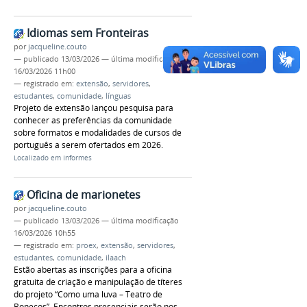
Idiomas sem Fronteiras
por
jacqueline.couto
—
publicado
13/03/2026
—
última modificação
16/03/2026 11h00
— registrado em:
extensão
,
servidores
,
estudantes
,
comunidade
,
línguas
Projeto de extensão lançou pesquisa para
conhecer as preferências da comunidade
sobre formatos e modalidades de cursos de
português a serem ofertados em 2026.
Localizado em
Informes
Oficina de marionetes
por
jacqueline.couto
—
publicado
13/03/2026
—
última modificação
16/03/2026 10h55
— registrado em:
proex
,
extensão
,
servidores
,
estudantes
,
comunidade
,
ilaach
Estão abertas as inscrições para a oficina
gratuita de criação e manipulação de títeres
do projeto “Como uma luva – Teatro de
Bonecos”. Encontros presenciais serão nos