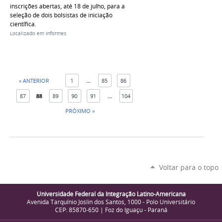
inscrições abertas, até 18 de julho, para a
seleção de dois bolsistas de iniciação
científica.
Localizado em
Informes
« ANTERIOR
1
...
85
86
87
88
89
90
91
...
104
PRÓXIMO »
Voltar para o topo
Universidade Federal da Integração Latino-Americana
Avenida Tarquínio Joslin dos Santos, 1000 - Polo Universitário
CEP: 85870-650 | Foz do Iguaçu - Paraná