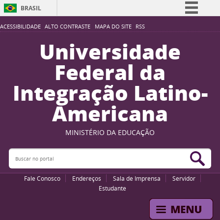
BRASIL
Simplifique!
ACESSIBILIDADE
ALTO CONTRASTE
MAPA DO SITE
RSS
Comunica BR
Universidade
Participe
Federal da
Acesso à informação
Integração Latino-
Legislação
Americana
Canais
MINISTÉRIO DA EDUCAÇÃO
Buscar no portal
Bus
Fale Conosco
Endereços
Sala de Imprensa
Servidor
Estudante