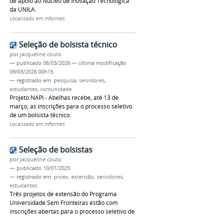
de apoio ao Núcleo de Inovação Tecnológica
da UNILA.
Localizado em
Informes
Seleção de bolsista técnico
por
jacqueline.couto
—
publicado
06/03/2026
—
última modificação
09/03/2026 00h15
— registrado em:
pesquisa
,
servidores
,
estudantes
,
comunidade
Projeto NAPI - Abelhas recebe, até 13 de
março, as inscrições para o processo seletivo
de um bolsista técnico.
Localizado em
Informes
Seleção de bolsistas
por
jacqueline.couto
—
publicado
10/01/2025
— registrado em:
proex
,
extensão
,
servidores
,
estudantes
Três projetos de extensão do Programa
Universidade Sem Fronteiras estão com
inscrições abertas para o processo seletivo de