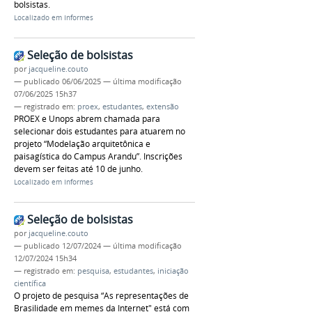
bolsistas.
Localizado em
Informes
Seleção de bolsistas
por
jacqueline.couto
—
publicado
06/06/2025
—
última modificação
07/06/2025 15h37
— registrado em:
proex
,
estudantes
,
extensão
PROEX e Unops abrem chamada para
selecionar dois estudantes para atuarem no
projeto “Modelação arquitetônica e
paisagística do Campus Arandu”. Inscrições
devem ser feitas até 10 de junho.
Localizado em
Informes
Seleção de bolsistas
por
jacqueline.couto
—
publicado
12/07/2024
—
última modificação
12/07/2024 15h34
— registrado em:
pesquisa
,
estudantes
,
iniciação
científica
O projeto de pesquisa “As representações de
Brasilidade em memes da Internet" está com