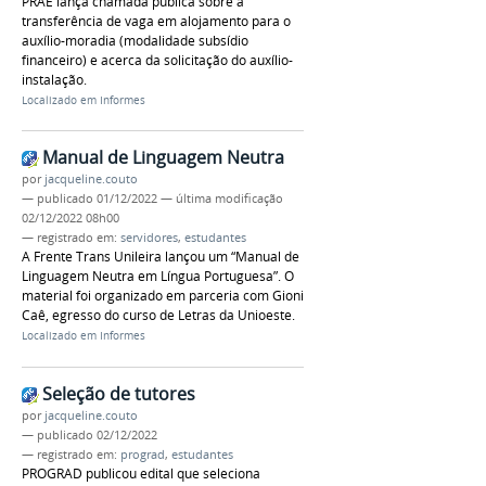
PRAE lança chamada pública sobre a
transferência de vaga em alojamento para o
auxílio-moradia (modalidade subsídio
financeiro) e acerca da solicitação do auxílio-
instalação.
Localizado em
Informes
Manual de Linguagem Neutra
por
jacqueline.couto
—
publicado
01/12/2022
—
última modificação
02/12/2022 08h00
— registrado em:
servidores
,
estudantes
A Frente Trans Unileira lançou um “Manual de
Linguagem Neutra em Língua Portuguesa”. O
material foi organizado em parceria com Gioni
Caê, egresso do curso de Letras da Unioeste.
Localizado em
Informes
Seleção de tutores
por
jacqueline.couto
—
publicado
02/12/2022
— registrado em:
prograd
,
estudantes
PROGRAD publicou edital que seleciona