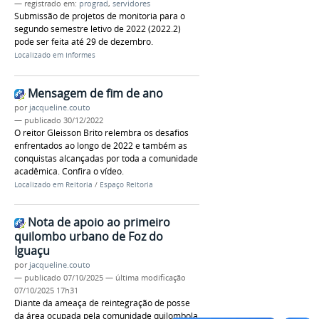
— registrado em:
prograd
,
servidores
Submissão de projetos de monitoria para o
segundo semestre letivo de 2022 (2022.2)
pode ser feita até 29 de dezembro.
Localizado em
Informes
Mensagem de fim de ano
por
jacqueline.couto
—
publicado
30/12/2022
O reitor Gleisson Brito relembra os desafios
enfrentados ao longo de 2022 e também as
conquistas alcançadas por toda a comunidade
acadêmica. Confira o vídeo.
Localizado em
Reitoria
/
Espaço Reitoria
Nota de apoio ao primeiro
quilombo urbano de Foz do
Iguaçu
por
jacqueline.couto
—
publicado
07/10/2025
—
última modificação
07/10/2025 17h31
Diante da ameaça de reintegração de posse
da área ocupada pela comunidade quilombola