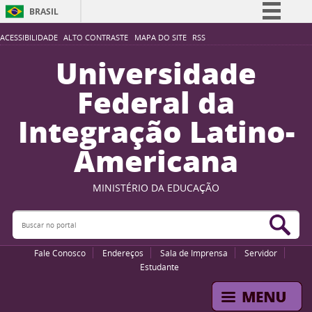
BRASIL
Simplifique!
ACESSIBILIDADE
ALTO CONTRASTE
MAPA DO SITE
RSS
Comunica BR
Universidade
Participe
Federal da
Acesso à informação
Integração Latino-
Legislação
Americana
Canais
MINISTÉRIO DA EDUCAÇÃO
Buscar no portal
Bus
Fale Conosco
Endereços
Sala de Imprensa
Servidor
Estudante