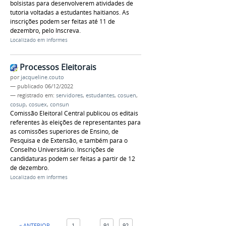
bolsistas para desenvolverem atividades de
tutoria voltadas a estudantes haitianos. As
inscrições podem ser feitas até 11 de
dezembro, pelo Inscreva.
Localizado em
Informes
Processos Eleitorais
por
jacqueline.couto
—
publicado
06/12/2022
— registrado em:
servidores
,
estudantes
,
cosuen
,
cosup
,
cosuex
,
consun
Comissão Eleitoral Central publicou os editais
referentes às eleições de representantes para
as comissões superiores de Ensino, de
Pesquisa e de Extensão, e também para o
Conselho Universitário. Inscrições de
candidaturas podem ser feitas a partir de 12
de dezembro.
Localizado em
Informes
« ANTERIOR
1
...
91
92