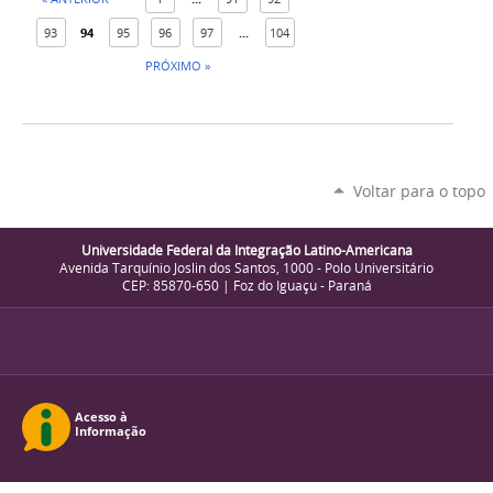
93
94
95
96
97
...
104
PRÓXIMO »
Voltar para o topo
Universidade Federal da Integração Latino-Americana
Avenida Tarquínio Joslin dos Santos, 1000 - Polo Universitário
CEP: 85870-650 | Foz do Iguaçu - Paraná