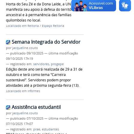
Horta do Seu Zé e da Dona Laíde, a UNILA
manifesta seu apoio à defesa do território
ancestral e à permanência das famílias
quilombolas no local.
Localizado em
Reitoria
/
Espaço Reitoria
Semana Integrada do Servidor
por
jacqueline.couto
—
publicado
09/10/2025
—
última modificação
09/10/2025 17h19
— registrado em:
servidores
,
progepe
Edição deste ano será realizada de 29 a 31 de
outubro e terá como tema “Carreira
sustentável”. Servidores podem propor
atividades até a próxima segunda-feira (13).
Localizado em
Informes
Assistência estudantil
por
jacqueline.couto
—
publicado
07/10/2025
—
última modificação
07/10/2025 17h07
— registrado em:
prae
,
estudantes