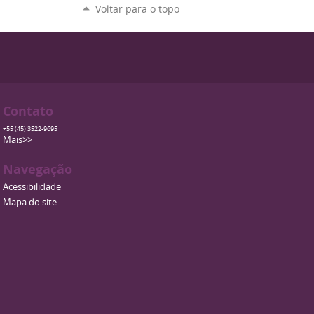
Voltar para o topo
Contato
+55 (45) 3522-9695
Mais>>
Navegação
Acessibilidade
Mapa do site