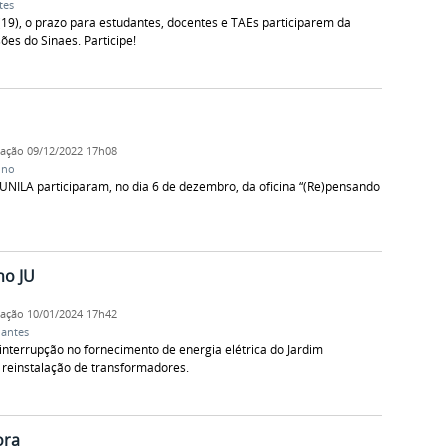
tes
(19), o prazo para estudantes, docentes e TAEs participarem da
ões do Sinaes. Participe!
cação
09/12/2022 17h08
ino
 UNILA participaram, no dia 6 de dezembro, da oficina “(Re)pensando
no JU
cação
10/01/2024 17h42
dantes
interrupção no fornecimento de energia elétrica do Jardim
a reinstalação de transformadores.
ora