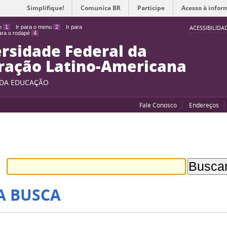
Simplifique!
Comunica BR
Participe
Acesso à infor
do
1
Ir para o menu
2
Ir para
ACESSIBILIDA
para o rodapé
4
rsidade Federal da
ração Latino-Americana
 DA EDUCAÇÃO
Fale Conosco
Endereços
A BUSCA