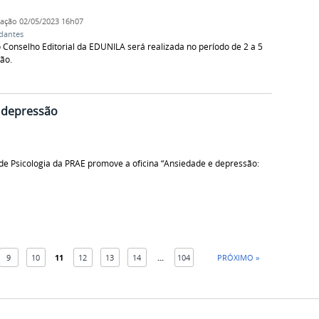
cação
02/05/2023 16h07
dantes
Conselho Editorial da EDUNILA será realizada no período de 2 a 5
ão.
e depressão
o de Psicologia da PRAE promove a oficina “Ansiedade e depressão:
9
10
11
12
13
14
...
104
PRÓXIMO »