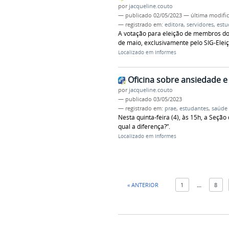
por
jacqueline.couto
—
publicado
02/05/2023
—
última modifi
— registrado em:
editora
,
servidores
,
estu
A votação para eleição de membros do 
de maio, exclusivamente pelo SIG-Eleiç
Localizado em
Informes
Oficina sobre ansiedade 
por
jacqueline.couto
—
publicado
03/05/2023
— registrado em:
prae
,
estudantes
,
saúde
Nesta quinta-feira (4), às 15h, a Seçã
qual a diferença?”.
Localizado em
Informes
« ANTERIOR
1
...
8