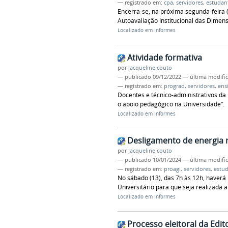
— registrado em:
cpa
,
servidores
,
estudan
Encerra-se, na próxima segunda-feira 
Autoavaliação Institucional das Dimens
Localizado em
Informes
Atividade formativa
por
jacqueline.couto
—
publicado
09/12/2022
—
última modifi
— registrado em:
prograd
,
servidores
,
ens
Docentes e técnico-administrativos da
o apoio pedagógico na Universidade”.
Localizado em
Informes
Desligamento de energia 
por
jacqueline.couto
—
publicado
10/01/2024
—
última modifi
— registrado em:
proagi
,
servidores
,
estu
No sábado (13), das 7h às 12h, haverá 
Universitário para que seja realizada 
Localizado em
Informes
Processo eleitoral da Edit