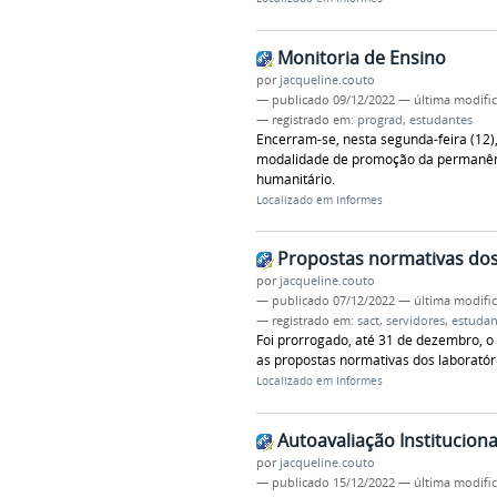
Monitoria de Ensino
por
jacqueline.couto
—
publicado
09/12/2022
—
última modifi
— registrado em:
prograd
,
estudantes
Encerram-se, nesta segunda-feira (12),
modalidade de promoção da permanênci
humanitário.
Localizado em
Informes
Propostas normativas dos
por
jacqueline.couto
—
publicado
07/12/2022
—
última modifi
— registrado em:
sact
,
servidores
,
estudan
Foi prorrogado, até 31 de dezembro, 
as propostas normativas dos laboratór
Localizado em
Informes
Autoavaliação Instituciona
por
jacqueline.couto
—
publicado
15/12/2022
—
última modifi