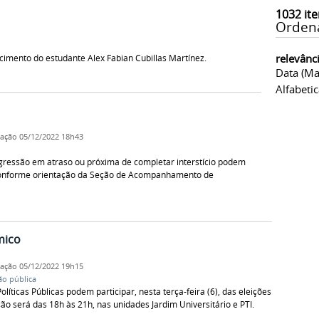
1032
ite
Orden
relevânc
imento do estudante Alex Fabian Cubillas Martínez.
Data (ma
Alfabeti
cação
05/12/2022 18h43
ressão em atraso ou próxima de completar interstício podem
, conforme orientação da Seção de Acompanhamento de
mico
cação
05/12/2022 19h15
ão pública
líticas Públicas podem participar, nesta terça-feira (6), das eleições
o será das 18h às 21h, nas unidades Jardim Universitário e PTI.