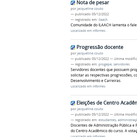
Nota de pesar
por
jacqueline.couto
—
publicado
05/12/2022
— registrado em:
ilaach
Comunidade do ILAACH lamenta o falec
Localizado em
Informes
Progressão docente
por
jacqueline.couto
—
publicado
05/12/2022
—
última modifi
— registrado em:
progepe
,
servidores
Servidores docentes que possuem prog
solicitar as respectivas progressões
Desenvolvimento e Carreiras.
Localizado em
Informes
Eleições de Centro Acadê
por
jacqueline.couto
—
publicado
05/12/2022
—
última modifi
— registrado em:
estudantes
,
administraç
Discentes de Administração Pública e Po
do Centro Acadêmico do curso. A votaçã
Localizado em
Informes