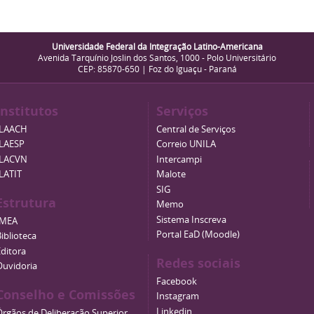
Universidade Federal da Integração Latino-Americana
Avenida Tarquínio Joslin dos Santos, 1000 - Polo Universitário
CEP: 85870-650 | Foz do Iguaçu - Paraná
Institutos
Serviços
ILAACH
Central de Serviços
ILAESP
Correio UNILA
ILACVN
Intercampi
ILATIT
Malote
SIG
Estrutura
Memo
Sistema Inscreva
IMEA
Portal EaD (Moodle)
iblioteca
Editora
Redes sociais
Ouvidoria
Facebook
Conselho e Comissões
Instagram
Linkedin
Órgãos de Deliberação Superior