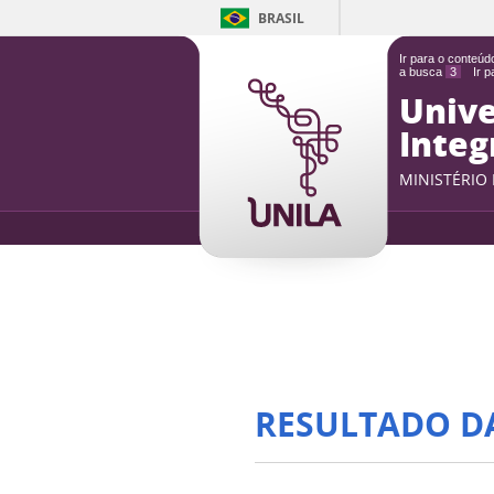
BRASIL
Ir para o conteú
a busca
3
Ir 
Unive
Integ
MINISTÉRIO
RESULTADO D