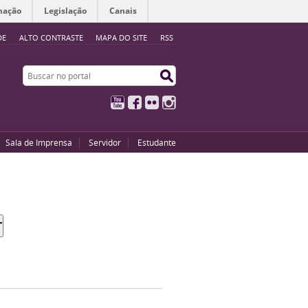
mação
Legislação
Canais
DE
ALTO CONTRASTE
MAPA DO SITE
RSS
Buscar no portal
Buscar no portal
YouTube
Facebook
Flickr
Instagram
Sala de Imprensa
Servidor
Estudante