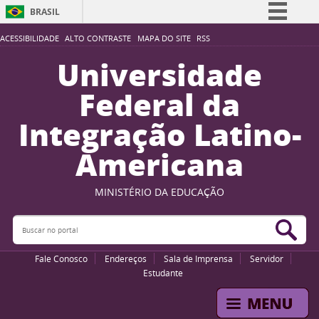
BRASIL
Simplifique!
ACESSIBILIDADE
ALTO CONTRASTE
MAPA DO SITE
RSS
Comunica BR
Universidade
Participe
Federal da
Acesso à informação
Integração Latino-
Legislação
Americana
Canais
MINISTÉRIO DA EDUCAÇÃO
Buscar no portal
Bus
Fale Conosco
Endereços
Sala de Imprensa
Servidor
Estudante