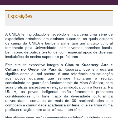
Exposições
A UNILA tem produzido e recebido em parceria uma série de
exposições artísticas, em distintos suportes, as quais ocupam
os campi da UNILA e também alimentam um circuito cultural
fomentado pela Universidade, com diversos parceiros locais,
bem como de outros territórios, com especial apoio de diversas
instituições de ensino superior e prefeituras.
Este circuito expositivo integra o
Circuito Kuaarasy: Arte e
Cultura no Oeste do Paraná
. Kuaarasy, que em guarani
significa oeste ou sol poente, é uma referência em saudação
aos povos guaranis que sempre habitaram a região,
constituindo-se guardiões fundamentais da Mata Atlântica, com
suas práticas ancestrais e relação simbiótica com a floresta. Na
UNILA, os povos indígenas estão fortemente presentes
constituindo-se um forte traço da diversidade cultural da
universidade, somados às mais de 30 nacionalidades que
compõem a comunidade acadêmica unileira, que se firma numa
profícua relação entre arte, ciência e território.
Nos últimos anos, as “apresentações unileiras”, incluindo dança,