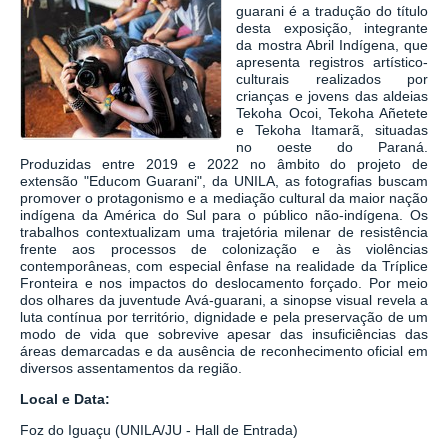
guarani é a tradução do título
desta exposição, integrante
da mostra Abril Indígena, que
apresenta registros artístico-
culturais realizados por
crianças e jovens das aldeias
Tekoha Ocoi, Tekoha Añetete
e Tekoha Itamarã, situadas
no oeste do Paraná.
Produzidas entre 2019 e 2022 no âmbito do projeto de
extensão "Educom Guarani", da UNILA, as fotografias buscam
promover o protagonismo e a mediação cultural da maior nação
indígena da América do Sul para o público não-indígena. Os
trabalhos contextualizam uma trajetória milenar de resistência
frente aos processos de colonização e às violências
contemporâneas, com especial ênfase na realidade da Tríplice
Fronteira e nos impactos do deslocamento forçado. Por meio
dos olhares da juventude Avá-guarani, a sinopse visual revela a
luta contínua por território, dignidade e pela preservação de um
modo de vida que sobrevive apesar das insuficiências das
áreas demarcadas e da ausência de reconhecimento oficial em
diversos assentamentos da região.
Local e Data:
Foz do Iguaçu (UNILA/JU - Hall de Entrada)