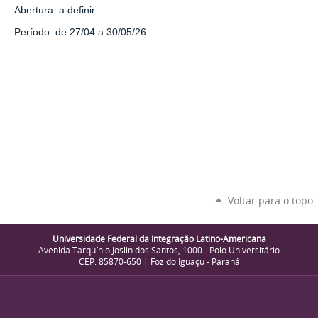
Abertura: a definir
Período: de 27/04 a 30/05/26
Voltar para o topo
Universidade Federal da Integração Latino-Americana
Avenida Tarquínio Joslin dos Santos, 1000 - Polo Universitário
CEP: 85870-650 | Foz do Iguaçu - Paraná