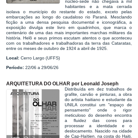
núcleo-sede não chegava a mil
habitantes e a mata cerrada
isolava o município do restante do estado, exceto pelas
embarcações ao longo do caudaloso rio Paraná. Mesclando
ficção a uma densa pesquisa documental e iconográfica, a
exposição divulga este livro em quadrinhos, que marca o
centenário de uma das mais importantes marchas militares da
história. Helô e seus primos escutam atentos o que aconteceu
com os trabalhadores e trabalhadoras da terra das Cataratas,
entre os meses de outubro de 1924 a abril de 1925.
Local:
Cerro Largo (UFFS)
Período:
22/06 a 29/06/26
ARQUITETURA DO OLHAR por Leonald Joseph
Distribuída em dez trabalhos de
grafite, carvão e pinturas, a obra
do artista haitiano e estudante da
UNILA constitui um "espaço de
pensamento" onde o rigor
meticuloso do desenho encontra
a fluidez das cores para
processar a identidade e o
deslocamento. Nascido na cidade
de Cap-Haïtien, na costa do Haiti,