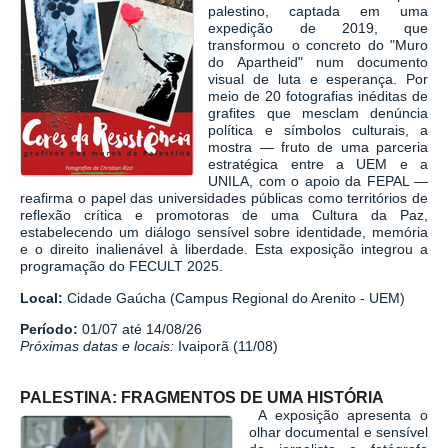
palestino, captada em uma
expedição de 2019, que
transformou o concreto do "Muro
do Apartheid" num documento
visual de luta e esperança. Por
meio de 20 fotografias inéditas de
grafites que mesclam denúncia
política e símbolos culturais, a
mostra — fruto de uma parceria
estratégica entre a UEM e a
UNILA, com o apoio da FEPAL —
reafirma o papel das universidades públicas como territórios de
reflexão crítica e promotoras de uma Cultura da Paz,
estabelecendo um diálogo sensível sobre identidade, memória
e o direito inalienável à liberdade.
Esta exposição integrou a
programação do FECULT 2025.
Local:
Cidade Gaúcha (Campus Regional do Arenito - UEM)
Período:
01/07 até 14/08/26
Próximas datas e locais:
Ivaiporã (11/08)
PALESTINA: FRAGMENTOS DE UMA HISTÓRIA
A exposição apresenta o
olhar documental e sensível