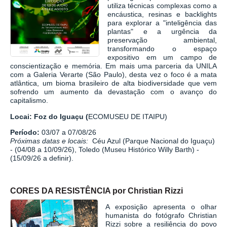
utiliza técnicas complexas como a
encáustica, resinas e backlights
para explorar a "inteligência das
plantas" e a urgência da
preservação ambiental,
transformando o espaço
expositivo em um campo de
conscientização e memória. Em mais uma parceria da UNILA
com a Galeria Verarte (São Paulo), desta vez o foco é a mata
atlântica, um bioma brasileiro de alta biodiversidade que vem
sofrendo um aumento da devastação com o avanço do
capitalismo.
Locai: Foz do Iguaçu (
ECOMUSEU DE ITAIPU)
Período:
03/07 a 07/08/26
Próximas datas e locais:
Céu Azul (Parque Nacional do Iguaçu)
- (04/08 a 10/09/26), Toledo (Museu Histórico Willy Barth) -
(15/09/26 a definir).
CORES DA RESISTÊNCIA por Christian Rizzi
A exposição apresenta o olhar
humanista do fotógrafo Christian
Rizzi sobre a resiliência do povo