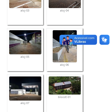
aloj-03
aloj-04
aloj-05
aloj-06
blocoE-01
aloj-07