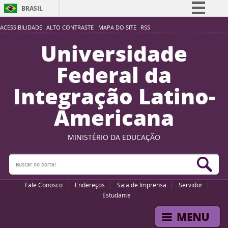
BRASIL
Simplifique!
ACESSIBILIDADE
ALTO CONTRASTE
MAPA DO SITE
RSS
Comunica BR
Universidade
Participe
Federal da
Acesso à informação
Integração Latino-
Legislação
Americana
Canais
MINISTÉRIO DA EDUCAÇÃO
Buscar no portal
Bus
Fale Conosco
Endereços
Sala de Imprensa
Servidor
Estudante