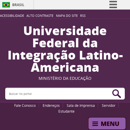
BRASIL
Simplifique!
ACESSIBILIDADE
ALTO CONTRASTE
MAPA DO SITE
RSS
Comunica BR
Universidade
Participe
Federal da
Acesso à informação
Integração Latino-
Legislação
Americana
Canais
MINISTÉRIO DA EDUCAÇÃO
Buscar no portal
Bus
Fale Conosco
Endereços
Sala de Imprensa
Servidor
Estudante