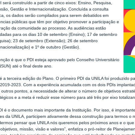
 será construído a partir de cinco eixos: Ensino, Pesquisa,
são, Gestão e Internacionalização. Concluída a consulta
ica, os dados serão compilados para serem debatidos em
ncias públicas que têm por objetivo promover a participação e
gração da comunidade ao processo. As audiências estão
dadas para os dias 10 de setembro (Ensino); 17 de setembro
quisa); 23 de setembro (Extensão); 26 de setembro
rnacionalização) e 1º de outubro (Gestão).
enção é que o PDI esteja aprovado pelo Conselho Universitário
SUN) até o final deste ano.
 é a terceira edição do Plano. O primeiro PDI da UNILA foi produzido 
 2019-2023. Com a experiência acumulada com os dois PDIs implantados
 outros pontos, a necessidade de alterar o número de objetivos estrat
atégicos e a meta é
reduzir esse número para até três por eixo totaliz
I é o documento mais importante da Instituição. Por isso, é importan
res da UNILA, participem ativamente dessa construção para termos o 
dermos pensar que UNILA nós queremos pelos próximos anos e o que a
objetivos, missão, visão e valores”, enfatiza o pró-reitor de Planejam