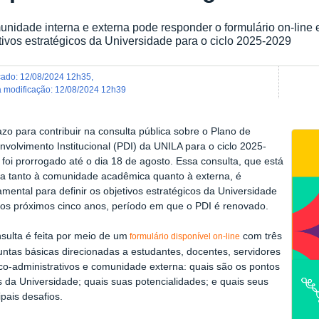
nidade interna e externa pode responder o formulário on-line e
tivos estratégicos da Universidade para o ciclo 2025-2029
icado
:
12/08/2024 12h35
,
ma modificação
:
12/08/2024 12h39
zo para contribuir na consulta pública sobre o Plano de
volvimento Institucional (PDI) da UNILA para o ciclo 2025-
foi prorrogado até o dia 18 de agosto. Essa consulta, que está
ta tanto à comunidade acadêmica quanto à externa, é
mental para definir os objetivos estratégicos da Universidade
 os próximos cinco anos, período em que o PDI é renovado.
sulta é feita por meio de um
com três
formulário disponível on-line
untas básicas direcionadas a estudantes, docentes, servidores
co-administrativos e comunidade externa: quais são os pontos
s da Universidade; quais suas potencialidades; e quais seus
ipais desafios.