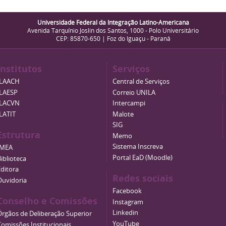
Universidade Federal da Integração Latino-Americana
Avenida Tarquínio Joslin dos Santos, 1000 - Polo Universitário
CEP: 85870-650 | Foz do Iguaçu - Paraná
Institutos
Serviços
ILAACH
Central de Serviços
ILAESP
Correio UNILA
ILACVN
Intercampi
ILATIT
Malote
SIG
Estrutura
Memo
Sistema Inscreva
IMEA
Portal EaD (Moodle)
iblioteca
Editora
Redes sociais
Ouvidoria
Facebook
Conselho e Comissões
Instagram
Linkedin
Órgãos de Deliberação Superior
YouTube
Comissões Institucionais