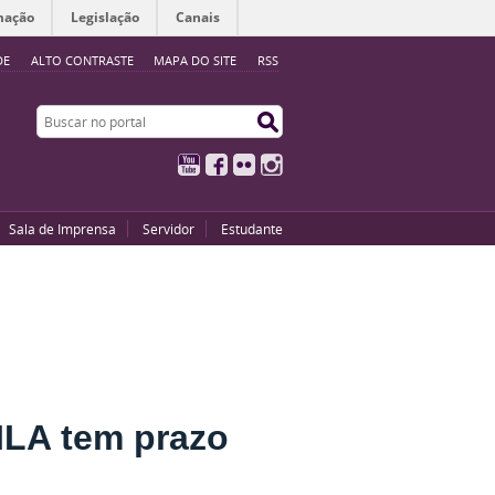
mação
Legislação
Canais
DE
ALTO CONTRASTE
MAPA DO SITE
RSS
Buscar no portal
Buscar no portal
YouTube
Facebook
Flickr
Instagram
Sala de Imprensa
Servidor
Estudante
ILA tem prazo