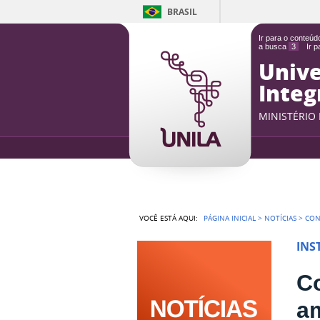
BRASIL
Ir para o conteú
a busca
3
Ir 
Unive
Integ
MINISTÉRIO
VOCÊ ESTÁ AQUI:
PÁGINA INICIAL
>
NOTÍCIAS
>
CON
INS
Co
am