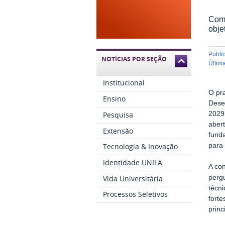
Comu
obje
publ
NOTÍCIAS POR SEÇÃO
últi
Institucional
O pra
Ensino
Desen
Pesquisa
2029 
aber
Extensão
funda
para
Tecnologia & Inovação
Identidade UNILA
A con
perg
Vida Universitária
técni
Processos Seletivos
forte
princ