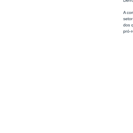
Derr
A co
setor
dos 
pró-r