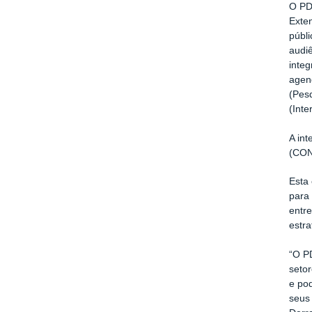
O PDI
Exten
públ
audiê
inte
agen
(Pes
(Inte
A int
(CON
Esta
para
entre
estr
“O PD
seto
e po
seus 