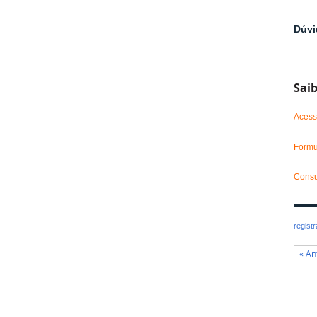
Dúvi
Sai
Acess
Formu
Consu
regist
« An