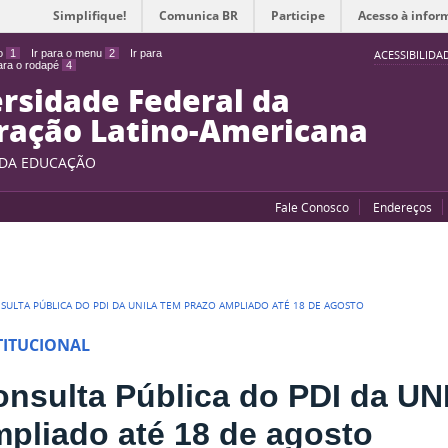
Simplifique!
Comunica BR
Participe
Acesso à infor
do
1
Ir para o menu
2
Ir para
ACESSIBILIDA
para o rodapé
4
rsidade Federal da
ração Latino-Americana
 DA EDUCAÇÃO
Fale Conosco
Endereços
SULTA PÚBLICA DO PDI DA UNILA TEM PRAZO AMPLIADO ATÉ 18 DE AGOSTO
TITUCIONAL
nsulta Pública do PDI da UN
pliado até 18 de agosto