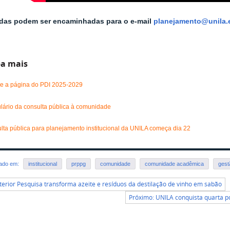
das podem ser encaminhadas para o e-mail
planejamento@unila.
ba mais
e a página do PDI 2025-2029
lário da consulta pública à comunidade
lta pública para planejamento institucional da UNILA começa dia 22
rado em:
institucional
prppg
comunidade
comunidade acadêmica
gest
terior Pesquisa transforma azeite e resíduos da destilação de vinho em sabão
Próximo: UNILA conquista quarta po