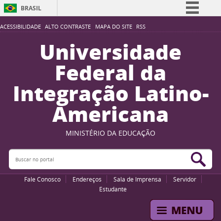
BRASIL
Simplifique!
ACESSIBILIDADE
ALTO CONTRASTE
MAPA DO SITE
RSS
Comunica BR
Universidade
Participe
Federal da
Acesso à informação
Integração Latino-
Legislação
Americana
Canais
MINISTÉRIO DA EDUCAÇÃO
Buscar no portal
Bus
Fale Conosco
Endereços
Sala de Imprensa
Servidor
Estudante