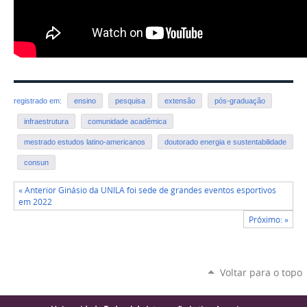
registrado em:
ensino
pesquisa
extensão
pós-graduação
infraestrutura
comunidade acadêmica
mestrado estudos latino-americanos
doutorado energia e sustentabilidade
consun
« Anterior Ginásio da UNILA foi sede de grandes eventos esportivos
em 2022
Próximo: »
Voltar para o topo