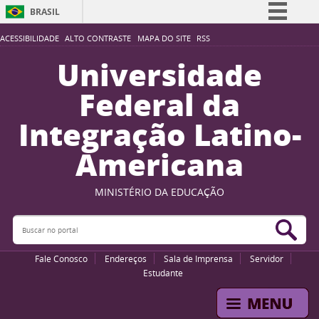
BRASIL
Simplifique!
ACESSIBILIDADE
ALTO CONTRASTE
MAPA DO SITE
RSS
Comunica BR
Universidade
Participe
Federal da
Acesso à informação
Integração Latino-
Legislação
Americana
Canais
MINISTÉRIO DA EDUCAÇÃO
Buscar no portal
Bus
Fale Conosco
Endereços
Sala de Imprensa
Servidor
Estudante