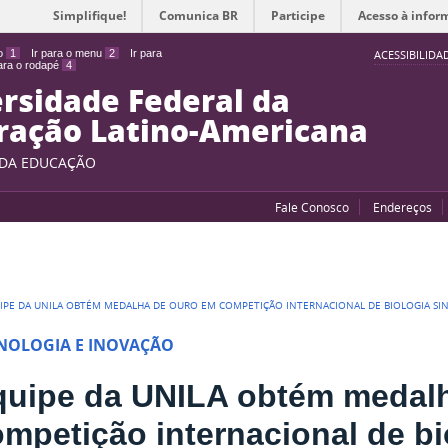
Simplifique!
Comunica BR
Participe
Acesso à infor
do
1
Ir para o menu
2
Ir para
ACESSIBILIDA
para o rodapé
4
rsidade Federal da
ração Latino-Americana
 DA EDUCAÇÃO
Fale Conosco
Endereços
IPE DA UNILA OBTÉM MEDALHA DE OURO EM COMPETIÇÃO INTERNACIONAL DE BIOLOGIA SIN
NOLOGIA E INOVAÇÃO
quipe da UNILA obtém medal
mpetição internacional de bio