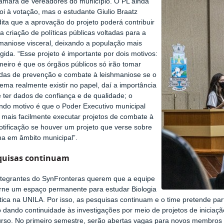
âmara de Vereadores do município. O PL ainda
oi à votação, mas o estudante Giulio Braatz
ita que a aprovação do projeto poderá contribuir
a criação de políticas públicas voltadas para a
hmaniose visceral, deixando a população mais
gida. “Esse projeto é importante por dois motivos:
meiro é que os órgãos públicos só irão tomar
das de prevenção e combate à leishmaniose se o
ema realmente existir no papel, daí a importância
 ter dados de confiança e de qualidade; o
ndo motivo é que o Poder Executivo municipal
 mais facilmente executar projetos de combate à
otificação se houver um projeto que verse sobre
ma em âmbito municipal”.
quisas continuam
ntegrantes do SynFronteras querem que a equipe
orne um espaço permanente para estudar Biologia
tica na UNILA. Por isso, as pesquisas continuam e o time pretende pa
 dando continuidade às investigações por meio de projetos de iniciação
urso. No primeiro semestre, serão abertas vagas para novos membros