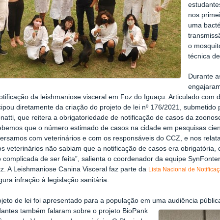
estudante
nos primei
uma bacté
transmiss
o mosquito
técnica d
Durante a
engajaram
tificação da leishmaniose visceral em Foz do Iguaçu. Articulado com d
cipou diretamente da criação do projeto de lei nº 176/2021, submetido
atti, que reitera a obrigatoriedade de notificação de casos da zoonos
ebemos que o número estimado de casos na cidade em pesquisas científ
ersamos com veterinários e com os responsáveis do CCZ, e nos relat
s veterinários não sabiam que a notificação de casos era obrigatória
 complicada de ser feita”, salienta o coordenador da equipe SynFonter
z. A Leishmaniose Canina Visceral faz parte da
Lista Nacional de Notific
gura infração à legislação sanitária.
ojeto de lei foi apresentado para a população em uma audiência públi
dantes também falaram sobre o projeto BioPank