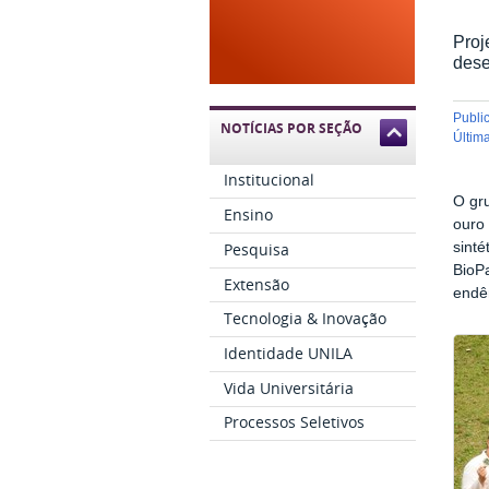
Proj
dese
publ
NOTÍCIAS POR SEÇÃO
últi
Institucional
O gr
Ensino
ouro
Pesquisa
sinté
BioP
Extensão
endê
Tecnologia & Inovação
Identidade UNILA
Vida Universitária
Processos Seletivos