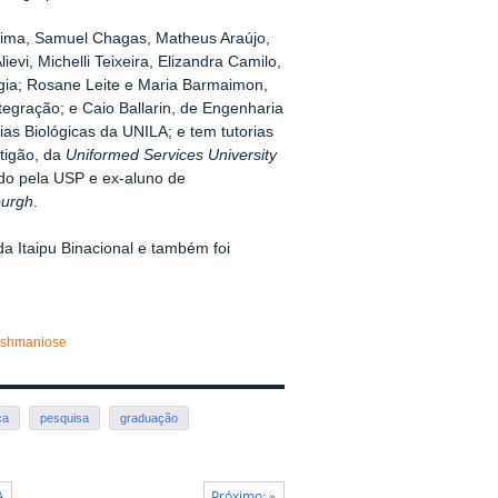
Lima, Samuel Chagas, Matheus Araújo,
vi, Michelli Teixeira, Elizandra Camilo,
gia; Rosane Leite e Maria Barmaimon,
tegração; e Caio Ballarin, de Engenharia
ias Biológicas da UNILA; e tem tutorias
tigão, da
Uniformed Services University
do pela USP e ex-aluno de
burgh
.
a Itaipu Binacional e também foi
eishmaniose
ca
pesquisa
graduação
A
Próximo: »