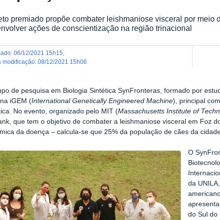
eto premiado propõe combater leishmaniose visceral por meio de
nvolver ações de conscientização na região trinacional
icado
:
06/12/2021 15h15
,
ma modificação
:
08/12/2021 15h06
upo de pesquisa em Biologia Sintética SynFronteras, formado por est
 na iGEM (
International Genetically Engineered Machine
), principal co
tica. No evento, organizado pelo MIT (
Massachusetts Institute of Tech
ank, que tem o objetivo de combater a leishmaniose visceral em Foz do
mica da doença – calcula-se que 25% da população de cães da cidade
O SynFron
Biotecnolo
Internacio
da UNILA, 
americano
apresenta
do Sul do