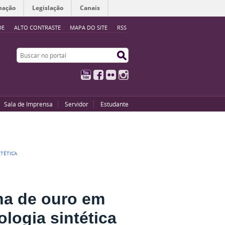
mação
Legislação
Canais
DE
ALTO CONTRASTE
MAPA DO SITE
RSS
Buscar no portal
Buscar no portal
YouTube
Facebook
Flickr
Instagram
Sala de Imprensa
Servidor
Estudante
TÉTICA
ha de ouro em
logia sintética