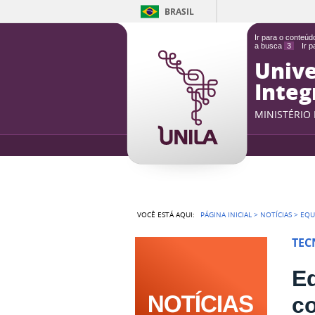
BRASIL
Ir para o conteú
a busca
3
Ir 
Unive
Integ
MINISTÉRIO
VOCÊ ESTÁ AQUI:
PÁGINA INICIAL
>
NOTÍCIAS
>
EQU
TEC
E
co