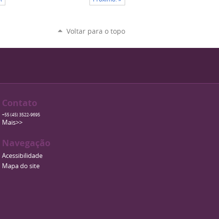
Voltar para o topo
Contato
+55 (45) 3522-9695
Mais>>
Navegação
Acessibilidade
Mapa do site