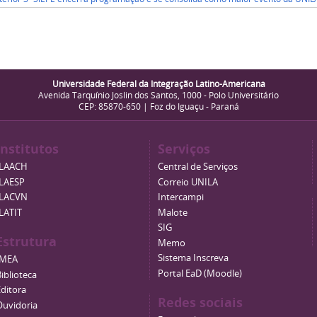
Universidade Federal da Integração Latino-Americana
Avenida Tarquínio Joslin dos Santos, 1000 - Polo Universitário
CEP: 85870-650 | Foz do Iguaçu - Paraná
Institutos
Serviços
ILAACH
Central de Serviços
ILAESP
Correio UNILA
ILACVN
Intercampi
ILATIT
Malote
SIG
Estrutura
Memo
Sistema Inscreva
IMEA
Portal EaD (Moodle)
iblioteca
Editora
Redes sociais
Ouvidoria