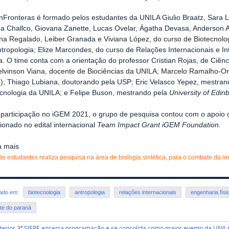
nFronteras é formado pelos estudantes da UNILA Giulio Braatz, Sara 
a Challco, Giovana Zanette, Lucas Ovelar, Ágatha Devasa, Anderson Alie
na Regalado, Leiber Granada e Viviana López, do curso de Biotecnolo
tropologia; Elize Marcondes, do curso de Relações Internacionais e In
a. O time conta com a orientação do professor Cristian Rojas, de Ciênc
elvinson Viana, docente de Biociências da UNILA; Marcelo Ramalho-Or
); Thiago Lubiana, doutorando pela USP; Eric Velasco Yepez, mestran
ecnologia da UNILA; e Felipe Buson, mestrando pela
University of Edin
 participação no iGEM 2021, o grupo de pesquisa contou com o apoio d
ionado no edital internacional
Team Impact Grant iGEM Foundation.
a mais
de estudantes realiza pesquisa na área de biologia sintética, para o combate da l
rado em:
biotecnologia
antropologia
relações internacionais
engenharia físi
te do paraná
terior 3ª SIEPE encerra programação e se consolida como maior evento da UNIL