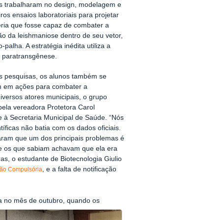
s trabalharam no design, modelagem e
ros ensaios laboratoriais para projetar
ria que fosse capaz de combater a
ão da leishmaniose dentro de seu vetor,
-palha. A estratégia inédita utiliza a
e paratransgênese.
s pesquisas, os alunos também se
 em ações para combater a
iversos atores municipais, o grupo
 pela vereadora Protetora Carol
e à Secretaria Municipal de Saúde. “Nós
icas não batia com os dados oficiais.
aram que um dos principais problemas é
, e os que sabiam achavam que ela era
as, o estudante de Biotecnologia Giulio
, e a falta de notificação
ação Compulsória
ca no mês de outubro, quando os