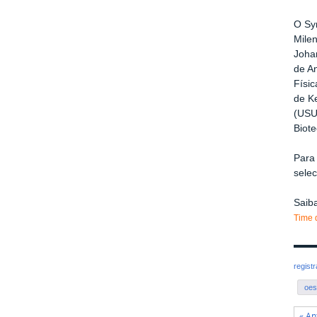
O Sy
Milen
Joha
de An
Físic
de K
(USU
Biot
Para
selec
Saib
Time 
regist
oes
« An