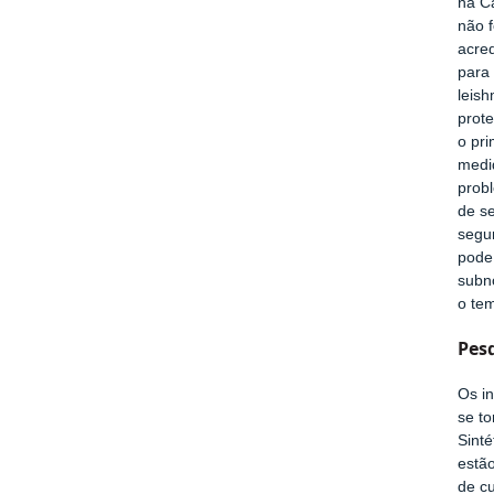
na C
não f
acred
para 
leis
prote
o pri
medi
probl
de se
segu
pode
subn
o te
Pes
Os i
se t
Sinté
estão
de c