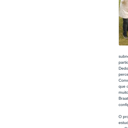
subno
parti
Dedon
perc
Conv
que o
muito
Braat
confi
O pr
estu