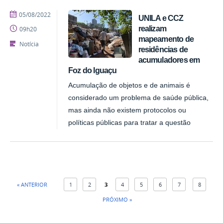
publicado
05/08/2022
UNILA e CCZ
realizam
09h20
mapeamento de
Notícia
residências de
acumuladores em
Foz do Iguaçu
Acumulação de objetos e de animais é
considerado um problema de saúde pública,
mas ainda não existem protocolos ou
políticas públicas para tratar a questão
« ANTERIOR
1
2
3
4
5
6
7
8
PRÓXIMO »