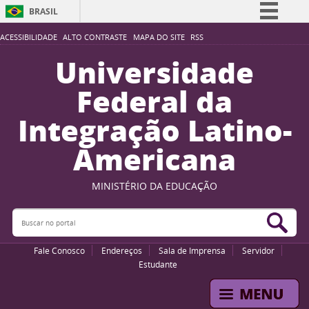
BRASIL
Simplifique!
ACESSIBILIDADE
ALTO CONTRASTE
MAPA DO SITE
RSS
Comunica BR
Universidade
Participe
Federal da
Acesso à informação
Integração Latino-
Legislação
Americana
Canais
MINISTÉRIO DA EDUCAÇÃO
Buscar no portal
Bus
Fale Conosco
Endereços
Sala de Imprensa
Servidor
Estudante