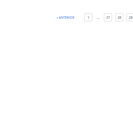
« ANTERIOR
1
...
27
28
29