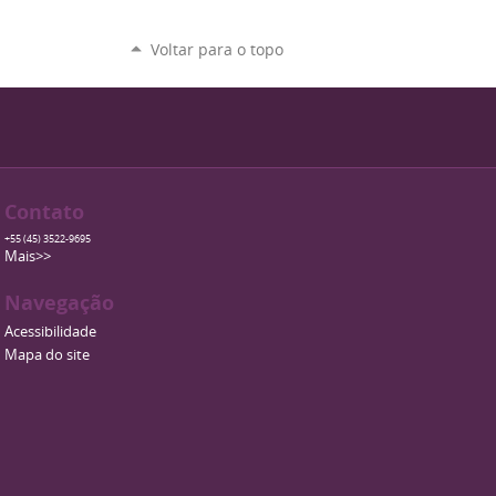
Voltar para o topo
Contato
+55 (45) 3522-9695
Mais>>
Navegação
Acessibilidade
Mapa do site