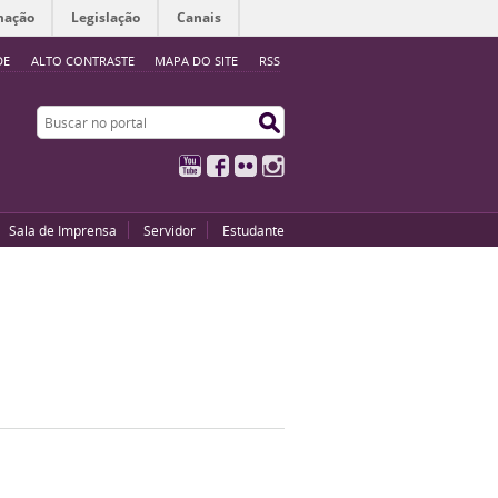
mação
Legislação
Canais
DE
ALTO CONTRASTE
MAPA DO SITE
RSS
Buscar no portal
Buscar no portal
YouTube
Facebook
Flickr
Instagram
Sala de Imprensa
Servidor
Estudante