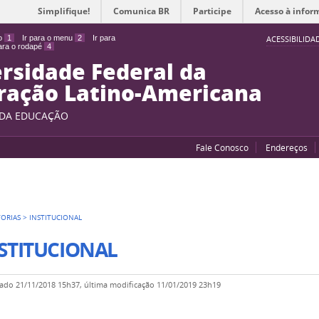
Simplifique!
Comunica BR
Participe
Acesso à infor
do
1
Ir para o menu
2
Ir para
ACESSIBILIDA
para o rodapé
4
rsidade Federal da
ração Latino-Americana
 DA EDUCAÇÃO
Fale Conosco
Endereços
TORIAS
>
INSTITUCIONAL
STITUCIONAL
cado
21/11/2018 15h37,
última modificação
11/01/2019 23h19