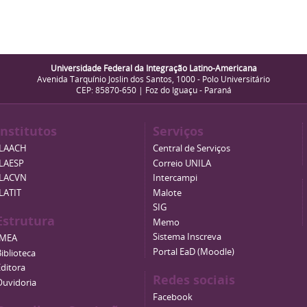
Universidade Federal da Integração Latino-Americana
Avenida Tarquínio Joslin dos Santos, 1000 - Polo Universitário
CEP: 85870-650 | Foz do Iguaçu - Paraná
Institutos
Serviços
ILAACH
Central de Serviços
ILAESP
Correio UNILA
ILACVN
Intercampi
ILATIT
Malote
SIG
Estrutura
Memo
Sistema Inscreva
IMEA
Portal EaD (Moodle)
iblioteca
Editora
Redes sociais
Ouvidoria
Facebook