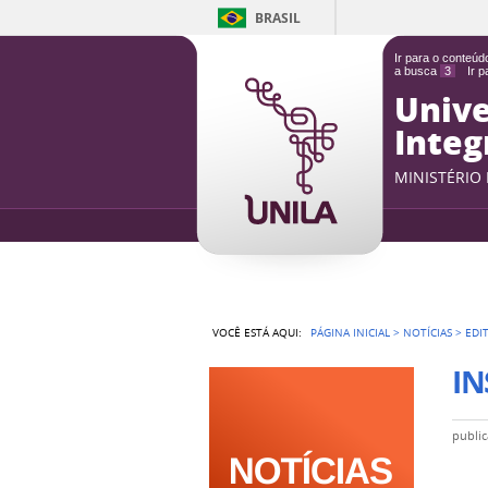
BRASIL
Ir para o conteú
a busca
3
Ir 
Unive
Integ
MINISTÉRIO
VOCÊ ESTÁ AQUI:
PÁGINA INICIAL
>
NOTÍCIAS
>
EDI
IN
publi