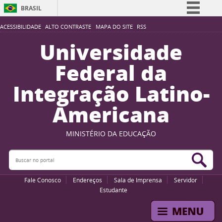
BRASIL
Simplifique!
ACESSIBILIDADE
ALTO CONTRASTE
MAPA DO SITE
RSS
Comunica BR
Universidade
Participe
Federal da
Acesso à informação
Integração Latino-
Legislação
Americana
Canais
MINISTÉRIO DA EDUCAÇÃO
Buscar no portal
Bus
Fale Conosco
Endereços
Sala de Imprensa
Servidor
Estudante