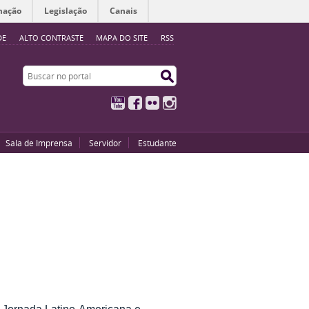
mação
Legislação
Canais
DE
ALTO CONTRASTE
MAPA DO SITE
RSS
Buscar no portal
Buscar no portal
YouTube
Facebook
Flickr
Instagram
Sala de Imprensa
Servidor
Estudante
 Jornada Latino-Americana e