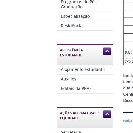
Programas de Pós-
Graduação
Especialização
Residência
ASSISTÊNCIA
ESTUDANTIL
Alojamento Estudantil
Em fu
Auxílios
també
Editais da PRAE
que 
Centr
Disc
AÇÕES AFIRMATIVAS E
EQUIDADE
regist
Secretaria