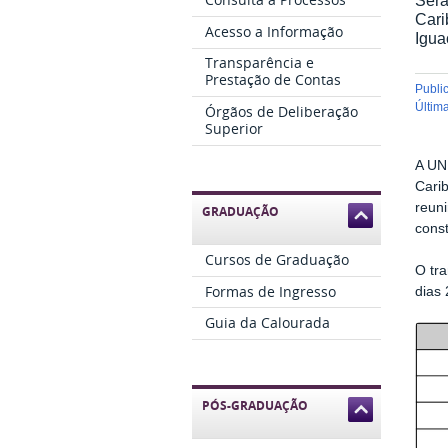
Cari
Acesso a Informação
Igua
Transparência e
Prestação de Contas
publ
últi
Órgãos de Deliberação
Superior
A UNI
Cari
reun
GRADUAÇÃO
const
Cursos de Graduação
O tr
Formas de Ingresso
dias 
Guia da Calourada
PÓS-GRADUAÇÃO