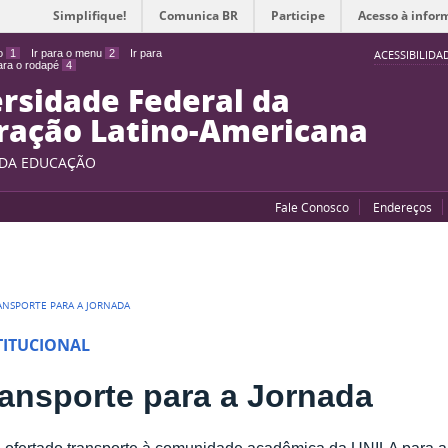
Simplifique!
Comunica BR
Participe
Acesso à infor
do
1
Ir para o menu
2
Ir para
ACESSIBILIDA
para o rodapé
4
rsidade Federal da
ração Latino-Americana
 DA EDUCAÇÃO
Fale Conosco
Endereços
ANSPORTE PARA A JORNADA
TITUCIONAL
ansporte para a Jornada
 ofertado transporte à comunidade acadêmica da UNILA para a