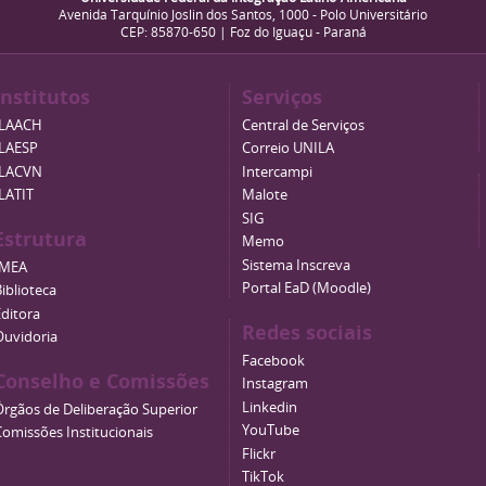
Avenida Tarquínio Joslin dos Santos, 1000 - Polo Universitário
CEP: 85870-650 | Foz do Iguaçu - Paraná
Institutos
Serviços
ILAACH
Central de Serviços
ILAESP
Correio UNILA
ILACVN
Intercampi
ILATIT
Malote
SIG
Estrutura
Memo
Sistema Inscreva
IMEA
Portal EaD (Moodle)
iblioteca
Editora
Redes sociais
Ouvidoria
Facebook
Conselho e Comissões
Instagram
Linkedin
Órgãos de Deliberação Superior
YouTube
Comissões Institucionais
Flickr
TikTok