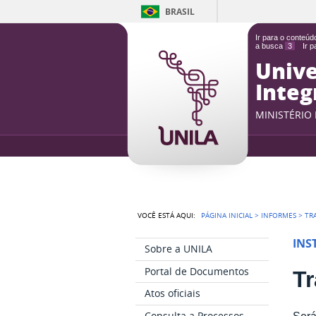
BRASIL
Ir para o conteú
a busca
3
Ir 
Unive
Integ
MINISTÉRIO
VOCÊ ESTÁ AQUI:
PÁGINA INICIAL
>
INFORMES
>
TR
INS
Sobre a UNILA
Portal de Documentos
Tr
Atos oficiais
Consulta a Processos
Será