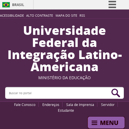
BRASIL
Simplifique!
ACESSIBILIDADE
ALTO CONTRASTE
MAPA DO SITE
RSS
Comunica BR
Universidade
Participe
Federal da
Acesso à informação
Integração Latino-
Legislação
Americana
Canais
MINISTÉRIO DA EDUCAÇÃO
Buscar no portal
Bus
Fale Conosco
Endereços
Sala de Imprensa
Servidor
Estudante