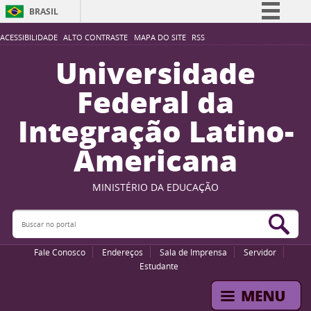
BRASIL
Simplifique!
ACESSIBILIDADE
ALTO CONTRASTE
MAPA DO SITE
RSS
Comunica BR
Universidade
Participe
Federal da
Acesso à informação
Integração Latino-
Legislação
Americana
Canais
MINISTÉRIO DA EDUCAÇÃO
Buscar no portal
Bus
Fale Conosco
Endereços
Sala de Imprensa
Servidor
Estudante