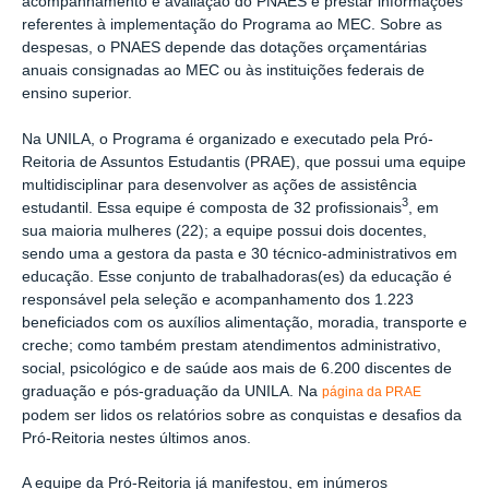
acompanhamento e avaliação do PNAES e prestar informações
referentes à implementação do Programa ao MEC. Sobre as
despesas, o PNAES depende das dotações orçamentárias
anuais consignadas ao MEC ou às instituições federais de
ensino superior.
Na UNILA, o Programa é organizado e executado pela Pró-
Reitoria de Assuntos Estudantis (PRAE), que possui uma equipe
multidisciplinar para desenvolver as ações de assistência
3
estudantil. Essa equipe é composta de 32 profissionais
, em
sua maioria mulheres (22); a equipe possui dois docentes,
sendo uma a gestora da pasta e 30 técnico-administrativos em
educação. Esse conjunto de trabalhadoras(es) da educação é
responsável pela seleção e acompanhamento dos 1.223
beneficiados com os auxílios alimentação, moradia, transporte e
creche; como também prestam atendimentos administrativo,
social, psicológico e de saúde aos mais de 6.200 discentes de
graduação e pós-graduação da UNILA. Na
página da PRAE
podem ser lidos os relatórios sobre as conquistas e desafios da
Pró-Reitoria nestes últimos anos.
A equipe da Pró-Reitoria já manifestou, em inúmeros