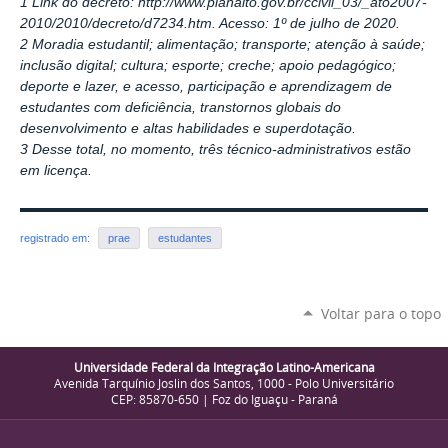
1 Link do decreto: http://www.planalto.gov.br/ccivil_03/_ato2007-
2010/2010/decreto/d7234.htm. Acesso: 1º de julho de 2020.
2 Moradia estudantil; alimentação; transporte; atenção à saúde;
inclusão digital; cultura; esporte; creche; apoio pedagógico;
deporte e lazer, e acesso, participação e aprendizagem de
estudantes com deficiência, transtornos globais do
desenvolvimento e altas habilidades e superdotação.
3 Desse total, no momento, três técnico-administrativos estão
em licença.
registrado em:
prae
estudantes
Voltar para o topo
Universidade Federal da Integração Latino-Americana
Avenida Tarquínio Joslin dos Santos, 1000 - Polo Universitário
CEP: 85870-650 | Foz do Iguaçu - Paraná