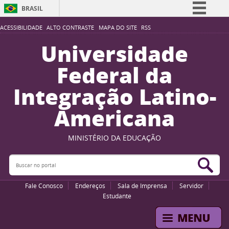
BRASIL
Simplifique!
ACESSIBILIDADE
ALTO CONTRASTE
MAPA DO SITE
RSS
Comunica BR
Universidade
Participe
Federal da
Acesso à informação
Integração Latino-
Legislação
Americana
Canais
MINISTÉRIO DA EDUCAÇÃO
Buscar no portal
Bus
Fale Conosco
Endereços
Sala de Imprensa
Servidor
Estudante