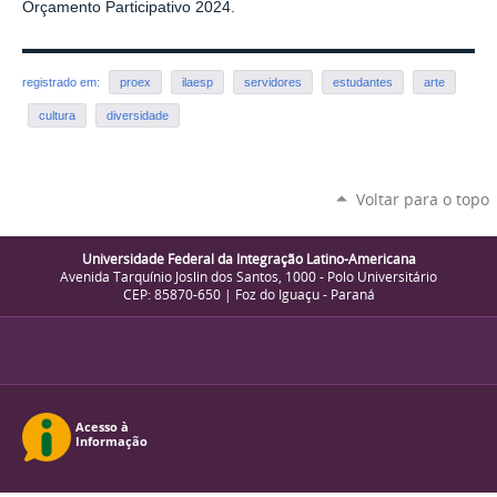
Orçamento Participativo 2024.
registrado em:
proex
ilaesp
servidores
estudantes
arte
cultura
diversidade
Voltar para o topo
Universidade Federal da Integração Latino-Americana
Avenida Tarquínio Joslin dos Santos, 1000 - Polo Universitário
CEP: 85870-650 | Foz do Iguaçu - Paraná