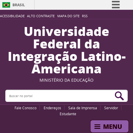
BRASIL
Simplifique!
ACESSIBILIDADE
ALTO CONTRASTE
MAPA DO SITE
RSS
Comunica BR
Universidade
Participe
Federal da
Acesso à informação
Integração Latino-
Legislação
Americana
Canais
MINISTÉRIO DA EDUCAÇÃO
Buscar no portal
Bus
Fale Conosco
Endereços
Sala de Imprensa
Servidor
Estudante