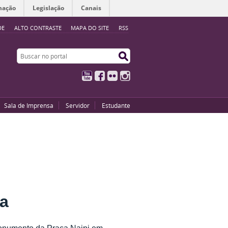
mação
Legislação
Canais
DE
ALTO CONTRASTE
MAPA DO SITE
RSS
Buscar no portal
Buscar no portal
YouTube
Facebook
Flickr
Instagram
Sala de Imprensa
Servidor
Estudante
ia
 monumento da Praça Naipi em