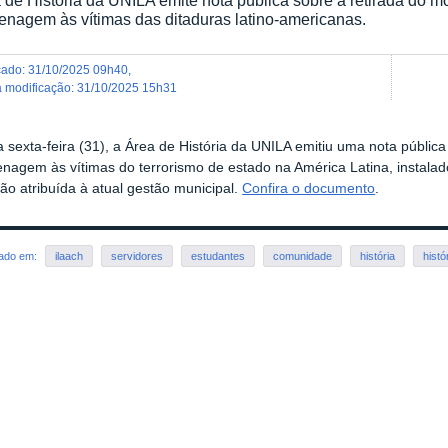
nagem às vítimas das ditaduras latino-americanas.
icado
:
31/10/2025 09h40
,
ma modificação
:
31/10/2025 15h31
 sexta-feira (31), a Área de História da UNILA emitiu uma nota públi
nagem às vítimas do terrorismo de estado na América Latina, instalad
ão atribuída à atual gestão municipal.
Confira o documento
.
rado em:
ilaach
servidores
estudantes
comunidade
história
histó