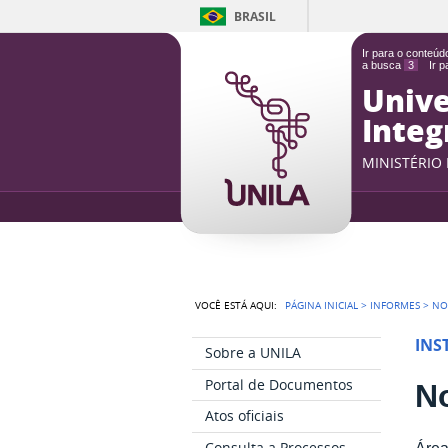
BRASIL
Ir para o conteú
a busca
3
Ir 
Unive
Integ
MINISTÉRIO
VOCÊ ESTÁ AQUI:
PÁGINA INICIAL
>
INFORMES
>
NO
INS
Sobre a UNILA
Portal de Documentos
No
Atos oficiais
Consulta a Processos
Área