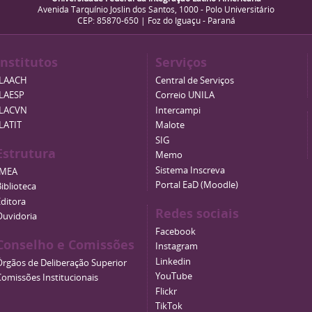
Avenida Tarquínio Joslin dos Santos, 1000 - Polo Universitário
CEP: 85870-650 | Foz do Iguaçu - Paraná
Institutos
Serviços
ILAACH
Central de Serviços
ILAESP
Correio UNILA
ILACVN
Intercampi
ILATIT
Malote
SIG
Estrutura
Memo
Sistema Inscreva
IMEA
Portal EaD (Moodle)
iblioteca
Editora
Redes sociais
Ouvidoria
Facebook
Conselho e Comissões
Instagram
Linkedin
Órgãos de Deliberação Superior
YouTube
Comissões Institucionais
Flickr
TikTok