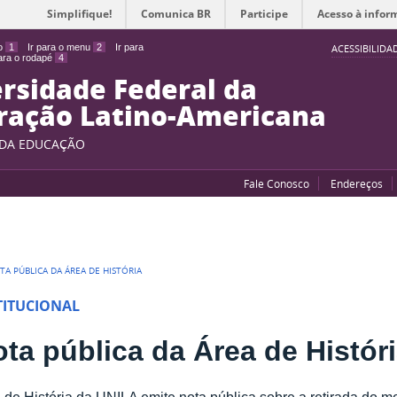
Simplifique!
Comunica BR
Participe
Acesso à infor
do
1
Ir para o menu
2
Ir para
ACESSIBILIDA
para o rodapé
4
rsidade Federal da
ração Latino-Americana
 DA EDUCAÇÃO
Fale Conosco
Endereços
TA PÚBLICA DA ÁREA DE HISTÓRIA
TITUCIONAL
ta pública da Área de Histór
 de História da UNILA emite nota pública sobre a retirada do