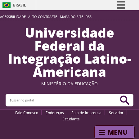
BRASIL
Simplifique!
ACESSIBILIDADE
ALTO CONTRASTE
MAPA DO SITE
RSS
Comunica BR
Universidade
Participe
Federal da
Acesso à informação
Integração Latino-
Legislação
Americana
Canais
MINISTÉRIO DA EDUCAÇÃO
Buscar no portal
Bus
Fale Conosco
Endereços
Sala de Imprensa
Servidor
Estudante