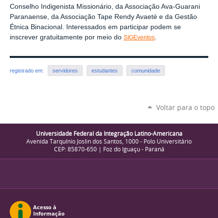
Conselho Indigenista Missionário, da Associação Ava-Guarani
Paranaense, da Associação Tape Rendy Avaeté e da Gestão
Étnica Binacional. Interessados em participar podem se
inscrever gratuitamente por meio do
.
SIGEventos
registrado em:
servidores
estudantes
comunidade
Voltar para o topo
Universidade Federal da Integração Latino-Americana
Avenida Tarquínio Joslin dos Santos, 1000 - Polo Universitário
CEP: 85870-650 | Foz do Iguaçu - Paraná