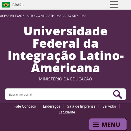
BRASIL
Simplifique!
ACESSIBILIDADE
ALTO CONTRASTE
MAPA DO SITE
RSS
Comunica BR
Universidade
Participe
Federal da
Acesso à informação
Integração Latino-
Legislação
Americana
Canais
MINISTÉRIO DA EDUCAÇÃO
Buscar no portal
Bus
Fale Conosco
Endereços
Sala de Imprensa
Servidor
Estudante