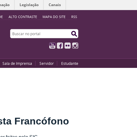
mação
Legislação
Canais
DE
ALTO CONTRASTE
MAPA DO SITE
RSS
Buscar no portal
Buscar no portal
YouTube
Facebook
Flickr
Instagram
Sala de Imprensa
Servidor
Estudante
sta Francófono
er feitas pelo SIG