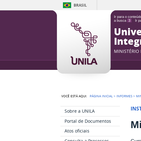
BRASIL
Ir para o conteú
a busca
3
Ir 
Unive
Integ
MINISTÉRIO
VOCÊ ESTÁ AQUI:
PÁGINA INICIAL
>
INFORMES
>
MI
INS
Sobre a UNILA
Portal de Documentos
M
Atos oficiais
Consulta a Processos
Curs