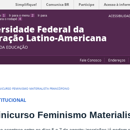
Simplifique!
Comunica BR
Participe
Acesso à infor
do
1
Ir para o menu
2
Ir para
ACESSIBILIDA
para o rodapé
4
rsidade Federal da
ração Latino-Americana
 DA EDUCAÇÃO
Fale Conosco
Endereços
NICURSO FEMINISMO MATERIALISTA FRANCÓFONO
TITUCIONAL
inicurso Feminismo Materiali
o acontece entre os dias 5 e 7 de agosto; inscrições já podem s