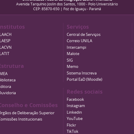
Avenida Tarquínio Joslin dos Santos, 1000 - Polo Universitário
CEP: 85870-650 | Foz do Iguaçu - Paraná
Institutos
Serviços
ILAACH
Central de Serviços
ILAESP
Correio UNILA
ILACVN
Intercampi
ILATIT
Malote
SIG
Estrutura
Memo
Sistema Inscreva
IMEA
Portal EaD (Moodle)
iblioteca
Editora
Redes sociais
Ouvidoria
Facebook
Conselho e Comissões
Instagram
Linkedin
Órgãos de Deliberação Superior
YouTube
Comissões Institucionais
Flickr
TikTok