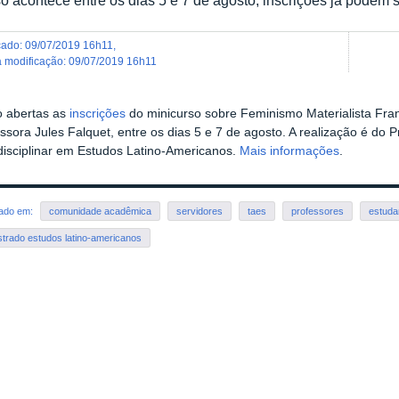
icado
:
09/07/2019 16h11
,
ma modificação
:
09/07/2019 16h11
o abertas as
inscrições
do minicurso sobre Feminismo Materialista Fran
essora Jules Falquet, entre os dias 5 e 7 de agosto. A realização é d
disciplinar em Estudos Latino-Americanos.
Mais informações
.
rado em:
comunidade acadêmica
servidores
taes
professores
estuda
trado estudos latino-americanos