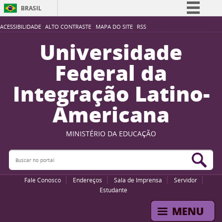
BRASIL
Simplifique!
ACESSIBILIDADE
ALTO CONTRASTE
MAPA DO SITE
RSS
Comunica BR
Universidade
Participe
Federal da
Acesso à informação
Integração Latino-
Legislação
Americana
Canais
MINISTÉRIO DA EDUCAÇÃO
Buscar no portal
Bus
Fale Conosco
Endereços
Sala de Imprensa
Servidor
Estudante