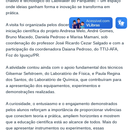
criativo e tecnológico do LabMaker do Parquetec
–
um espaço
onde ideias ganham forma e inovação se transforma em
prática.
A visita foi organizada pelos discentes extensionistas e de
iniciação científica do projeto Andresa Melo, André Gomes,
Bruno Macedo, Daniela Pedroso e Marisa Mamani, sob
coordenação do professor José Ricardo Cezar Salgado e com a
participação da coordenadora Daiana Pedroso, do TTIJ-AFA,
Foz do Iguaçu/PR.
A atividade contou ainda com o apoio fundamental dos técnicos
Gilsemar Sefstroem, do Laboratório de Física, e Paula Regina
dos Santos, do Laboratório de Química, que contribuíram para
a apresentação dos equipamentos, experimentos e
demonstrações realizadas.
A curiosidade, o entusiasmo e o engajamento demonstrados
pelos alunos reforçam a importância de proporcionar vivências
que conectem teoria e prática, ampliem horizontes e mostrem
que a educação científica está ao alcance de todos. Mais do
que apresentar instrumentos ou experimentos, essas