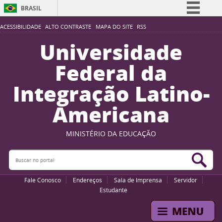
BRASIL
Simplifique!
ACESSIBILIDADE
ALTO CONTRASTE
MAPA DO SITE
RSS
Comunica BR
Universidade
Participe
Federal da
Acesso à informação
Integração Latino-
Legislação
Americana
Canais
MINISTÉRIO DA EDUCAÇÃO
Buscar no portal
Bus
Fale Conosco
Endereços
Sala de Imprensa
Servidor
Estudante