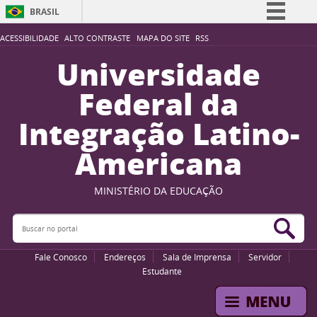
BRASIL
Simplifique!
ACESSIBILIDADE
ALTO CONTRASTE
MAPA DO SITE
RSS
Comunica BR
Universidade
Participe
Federal da
Acesso à informação
Integração Latino-
Legislação
Americana
Canais
MINISTÉRIO DA EDUCAÇÃO
Buscar no portal
Bus
Fale Conosco
Endereços
Sala de Imprensa
Servidor
Estudante