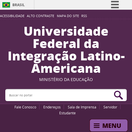
BRASIL
Simplifique!
ACESSIBILIDADE
ALTO CONTRASTE
MAPA DO SITE
RSS
Comunica BR
Universidade
Participe
Federal da
Acesso à informação
Integração Latino-
Legislação
Americana
Canais
MINISTÉRIO DA EDUCAÇÃO
Buscar no portal
Bus
Fale Conosco
Endereços
Sala de Imprensa
Servidor
Estudante