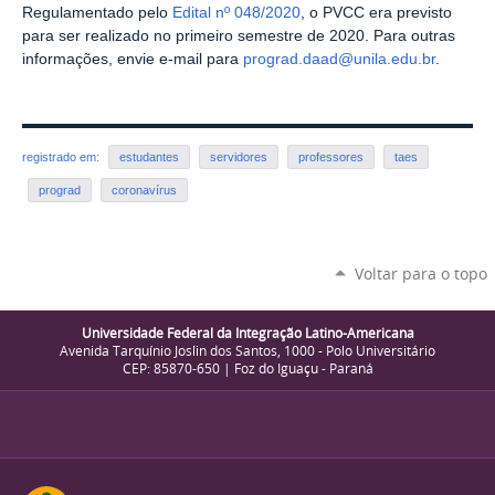
Regulamentado pelo
Edital nº 048/2020
, o PVCC era previsto
para ser realizado no primeiro semestre de 2020. Para outras
informações, envie e-mail para
prograd.daad@unila.edu.br
.
registrado em:
estudantes
servidores
professores
taes
prograd
coronavírus
Voltar para o topo
Universidade Federal da Integração Latino-Americana
Avenida Tarquínio Joslin dos Santos, 1000 - Polo Universitário
CEP: 85870-650 | Foz do Iguaçu - Paraná