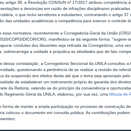
eu artigo 38, a Resolução CONSUN nº 17/2017 atribuiu competência à
esentações e denúncias em razão de infrações disciplinares praticad
rsitária, o que inclui servidores e estudantes, contrariando o artigo 37
ão das unidades acadêmicas a competência para exercer o controle dis
e essa normativa, recentemente a Corregedoria-Geral da União (CRG/
2020/COPIS/DICOR/CRG, manifestou-se da seguinte forma: "sugere-s
apurar condutas dos discentes seja retirada da Corregedoria, uma vez
, sobrecarrega a unidade e prejudica as atividades que de fato compe
te dessa constatação, a Corregedoria Seccional da UNILA consultou a 
rsidade, questionando a pertinência de se realizar a revisão da refer
dica da suspensão dos efeitos desta até que o tema seja apreciado p
sidade de estabelecer um instrumento próprio de garantia dos direito
ete da Reitoria, valendo-se do princípio da conveniência e oportunid
do Regimento Geral da UNILA, elaborou, por sua vez, uma
Minuta de R
 forma de manter a ampla participação no processo de construção des
oria colocou o documento em consulta pública. As contribuições podem
ovembro.