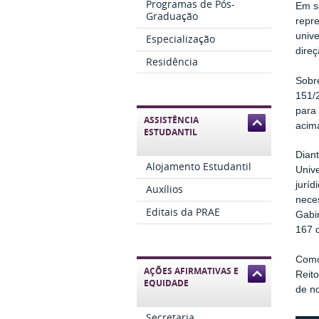
Programas de Pós-
Em s
Graduação
repr
unive
Especialização
direç
Residência
Sobr
151/
para 
ASSISTÊNCIA
acima
ESTUDANTIL
Dian
Alojamento Estudantil
Unive
jurí
Auxílios
neces
Editais da PRAE
Gabin
167 
Como
AÇÕES AFIRMATIVAS E
Reit
EQUIDADE
de n
Secretaria