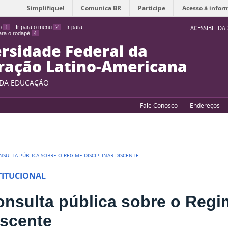
Simplifique!
Comunica BR
Participe
Acesso à infor
do
1
Ir para o menu
2
Ir para
ACESSIBILIDA
para o rodapé
4
rsidade Federal da
ração Latino-Americana
 DA EDUCAÇÃO
Fale Conosco
Endereços
NSULTA PÚBLICA SOBRE O REGIME DISCIPLINAR DISCENTE
TITUCIONAL
nsulta pública sobre o Regim
iscente