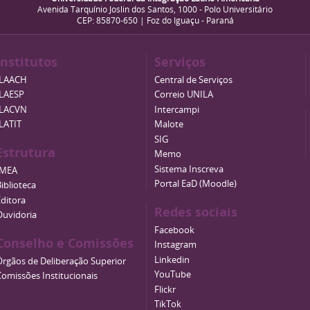
Avenida Tarquínio Joslin dos Santos, 1000 - Polo Universitário
CEP: 85870-650 | Foz do Iguaçu - Paraná
Institutos
Serviços
ILAACH
Central de Serviços
ILAESP
Correio UNILA
ILACVN
Intercampi
ILATIT
Malote
SIG
Estrutura
Memo
Sistema Inscreva
IMEA
Portal EaD (Moodle)
iblioteca
Editora
Redes sociais
Ouvidoria
Facebook
Conselho e Comissões
Instagram
Linkedin
Órgãos de Deliberação Superior
YouTube
Comissões Institucionais
Flickr
TikTok