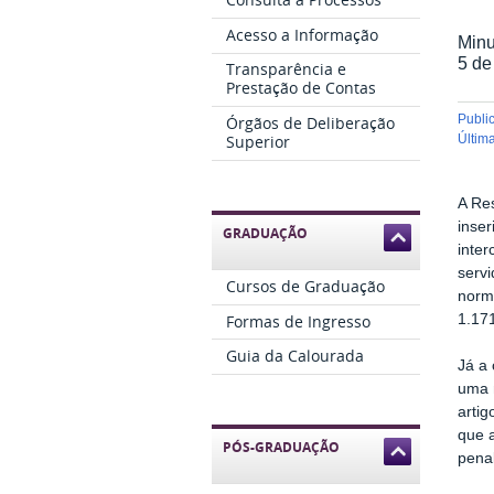
Acesso a Informação
Minu
5 de
Transparência e
Prestação de Contas
publ
Órgãos de Deliberação
Superior
últi
A Re
inser
GRADUAÇÃO
inter
servi
Cursos de Graduação
norma
Formas de Ingresso
1.171
Guia da Calourada
Já a 
uma n
artig
que a
PÓS-GRADUAÇÃO
pena