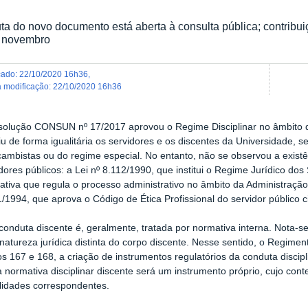
ta do novo documento está aberta à consulta pública; contribu
 novembro
icado
:
22/10/2020 16h36
,
ma modificação
:
22/10/2020 16h36
solução CONSUN nº 17/2017 aprovou o Regime Disciplinar no âmbito d
iu de forma igualitária os servidores e os discentes da Universidade, 
cambistas ou do regime especial. No entanto, não se observou a existê
dores públicos: a Lei nº 8.112/1990, que institui o Regime Jurídico dos
tiva que regula o processo administrativo no âmbito da Administração
/1994, que aprova o Código de Ética Profissional do servidor público c
conduta discente é, geralmente, tratada por normativa interna. Nota-s
atureza jurídica distinta do corpo discente. Nesse sentido, o Regime
os 167 e 168, a criação de instrumentos regulatórios da conduta discipli
 normativa disciplinar discente será um instrumento próprio, cujo con
lidades correspondentes.