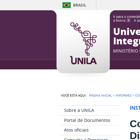
BRASIL
Ir para o conteú
a busca
3
Ir 
Unive
Integ
MINISTÉRIO
VOCÊ ESTÁ AQUI:
PÁGINA INICIAL
>
INFORMES
>
CO
INS
Sobre a UNILA
Portal de Documentos
Co
Atos oficiais
D
Consulta a Processos