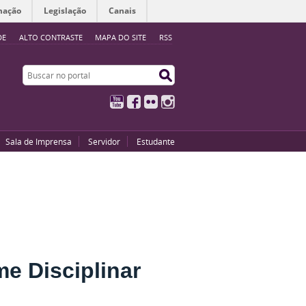
mação
Legislação
Canais
DE
ALTO CONTRASTE
MAPA DO SITE
RSS
Buscar no portal
Buscar no portal
YouTube
Facebook
Flickr
Instagram
Sala de Imprensa
Servidor
Estudante
e Disciplinar