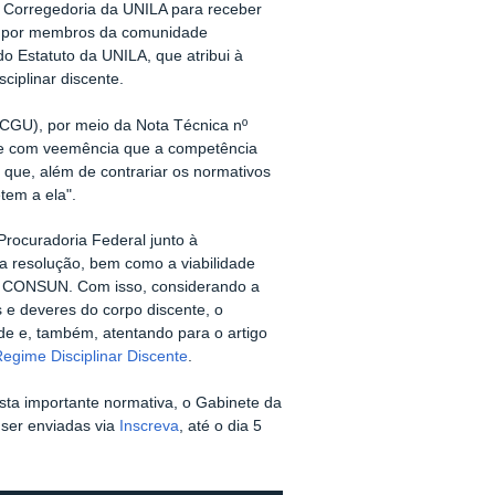
 Corregedoria da UNILA para receber
as por membros da comunidade
 do Estatuto da UNILA, que atribui à
ciplinar discente.
CGU), por meio da Nota Técnica nº
e com veemência que a competência
 que, além de contrariar os normativos
tem a ela".
Procuradoria Federal junto à
ida resolução, bem como a viabilidade
elo CONSUN. Com isso, considerando a
s e deveres do corpo discente, o
ade e, também, atentando para o artigo
egime Disciplinar Discente
.
ta importante normativa, o Gabinete da
 ser enviadas via
Inscreva
, até o dia 5